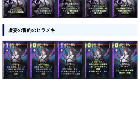
虚妄の誓約のヒラメキ