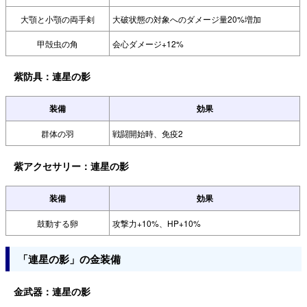
大顎と小顎の両手剣
大破状態の対象へのダメージ量20%増加
甲殻虫の角
会心ダメージ+12%
紫防具：連星の影
装備
効果
群体の羽
戦闘開始時、免疫2
紫アクセサリー：連星の影
装備
効果
鼓動する卵
攻撃力+10%、HP+10%
「連星の影」の金装備
金武器：連星の影