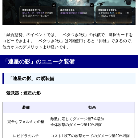
「融合態勢」のイベントでは、「ベタつき2枚」の代償で、選択カードを
コピーできます。「ベタつき2枚」は2回使用すると「排除」できるので、
他カオスのデメリットより軽いです。
「連星の影」のユニーク装備
「連星の影」の紫装備
紫武器：連星の影
装備
効果
敵数に応じてダメージ量7%増加
完全なフォルミカの槍
全体攻撃のダメージ量10%増加
レピドラのムチ
コスト1以下の攻撃カードのダメージ量20%増加