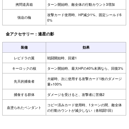
拷問道具箱
ターン開始時、敵全体の行動カウント3増加
攻撃カード使用時、HP減少1%、固定シールド6
強迫の枷
0%
金アクセサリー：連星の影
装備
効果
レピドラの翼
戦闘開始時、回避1
キーロックの核
ターン開始時、最大HPの40%未満なら、回復3%
大破時、次に使用する攻撃カード1枚のダメージ
先天的捕食者
量+100%
捕食する群体
ダメージを受けると、攻撃者に苦痛2
コピー済みカード使用時、1ターンの間、敵全体
血塗られたペンダント
の行動カウントが減少しない（各戦闘1回）