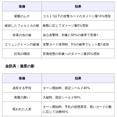
装備
効果
紫蝶のムチ
コスト1以下の攻撃カードのダメージ量10%増加
破損したフォルミカの槍
敵数に応じてダメージ量5%増加
奈落の虫の歯
会心攻撃時、対象に50%の確率で苦痛1
エリュシクトーンの破滅
攻撃カード使用時、5%の確率でヒット数1追加
狂気の咽頭
苦痛状態の対象へのダメージ量20%増加
金防具：連星の影
装備
効果
成長する甲殻
ターン開始時、固定シールド40%
夜蝶の舞い
大破時、固定シールド60%
ターン開始時、手札の状態異常、呪いカードの数
呪われた人形
に応じて治療60%