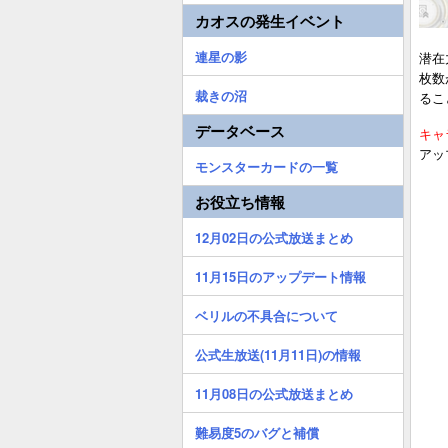
カオスの発生イベント
連星の影
潜在
枚数
裁きの沼
るこ
データベース
キャ
アッ
モンスターカードの一覧
お役立ち情報
12月02日の公式放送まとめ
11月15日のアップデート情報
ベリルの不具合について
公式生放送(11月11日)の情報
11月08日の公式放送まとめ
難易度5のバグと補償