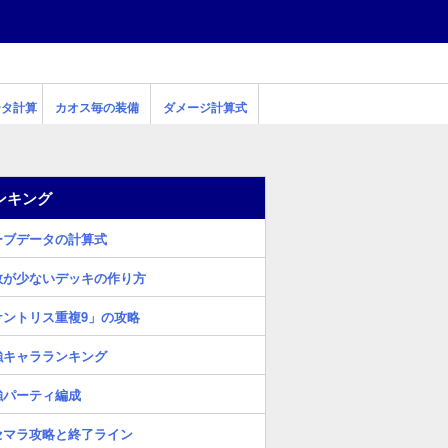
ータ計算
カオス毎の装備
ダメージ計算式
ンキング
ーブデータの計算式
数が少ないデッキの作り方
ケントリス重複9」の攻略
強キャラランキング
強パーティ編成
セマラ攻略と終了ライン