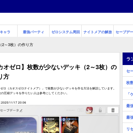
キャラ
最強パーティ
ゼロシステム周回
ナイトメアの解放
セーブデ
（2～3枚）の作り方
ラ
カオゼロ】枚数が少ないデッキ（2～3枚）の
セ
り方
枚
オゼロ（カオスゼロナイトメア）」で枚数が少ないデッキを作る方法を解説しています。
3枚の圧縮デッキを作りたい人は参考にしてください。
「
2025/11/17 20:06
最
最
リ