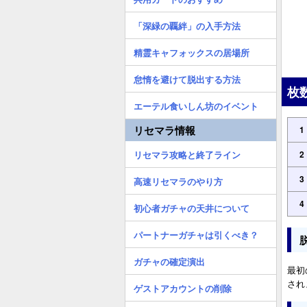
「深緑の覊絆」の入手方法
精霊キャフォックスの居場所
怠惰を避けて脱出する方法
枚
エーテル食いしん坊のイベント
リセマラ情報
1
リセマラ攻略と終了ライン
2
3
高速リセマラのやり方
4
初心者ガチャの天井について
パートナーガチャは引くべき？
ガチャの確定演出
最初
され
ゲストアカウントの削除