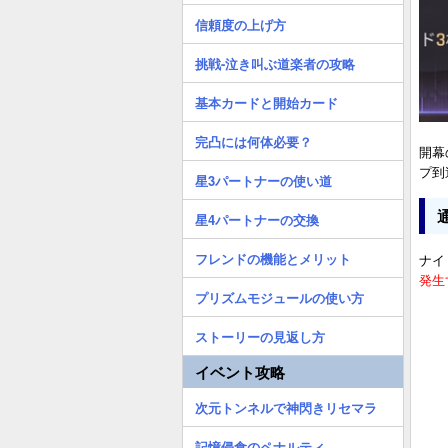
信頼度の上げ方
挑戦-泣き叫ぶ道楽者の攻略
基本カードと開始カード
完凸には何体必要？
開幕
プ到
星3パートナーの使い道
星4パートナーの交換
フレンドの機能とメリット
ナイ
発生
プリズムモジュールの使い方
ストーリーの見返し方
イベント攻略
次元トンネルで神閃きリセマラ
記憶侵食のペナルティ