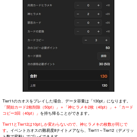
Tier11のカオスをプレイした場合、データ容量は「130pt」になります。
「開始カード2枚削除（50pt）」＋「神ヒラメキ2枚（40pt）」＋「カード
コピー3回（40pt）」
を持ち帰ることができます。
Tier11とTier12は10ptしか変わらないので、神ヒラメキの枚数が同じで
す
。イベントカオスの難易度8ナイトメアなら、Tier11～Tier12（デメリッ
ト数で変動）でプレイできます。