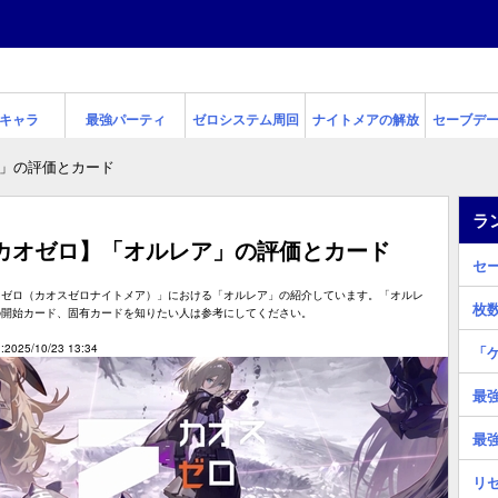
キャラ
最強パーティ
ゼロシステム周回
ナイトメアの解放
セーブデ
」の評価とカード
ラ
カオゼロ】「オルレア」の評価とカード
セ
オゼロ（カオスゼロナイトメア）」における「オルレア」の紹介しています。「オルレ
枚
の開始カード、固有カードを知りたい人は参考にしてください。
2025/10/23 13:34
「
最
最
リ