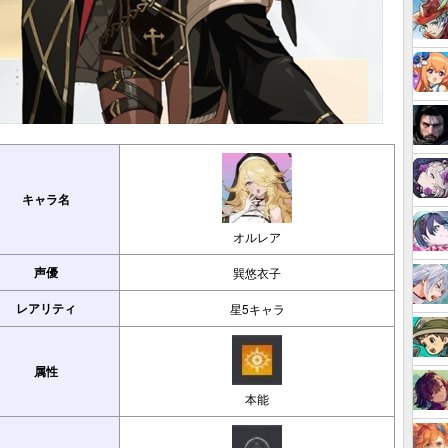
キャラ名
オルレア
声優
巽悠衣子
レアリティ
星5キャラ
属性
本能