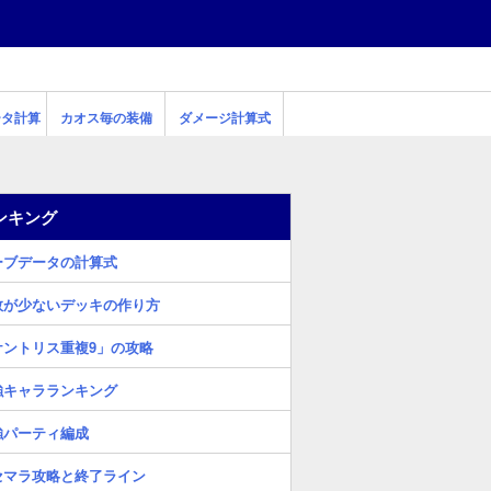
ータ計算
カオス毎の装備
ダメージ計算式
ンキング
ーブデータの計算式
数が少ないデッキの作り方
ケントリス重複9」の攻略
強キャラランキング
強パーティ編成
セマラ攻略と終了ライン