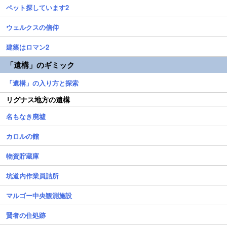
ペット探しています2
ウェルクスの信仰
建築はロマン2
「遺構」のギミック
「遺構」の入り方と探索
リグナス地方の遺構
名もなき廃墟
カロルの館
物資貯蔵庫
坑道内作業員詰所
マルゴー中央観測施設
賢者の住処跡