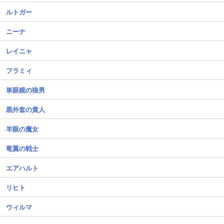
ルトガー
ニーナ
レイニャ
フラミィ
単眼鏡の狼男
黒外套の貴人
羊眼の魔女
竜翼の戦士
エアハルト
リヒト
ウィルマ