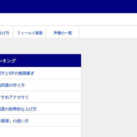
上げ方
フィールド探索
声優の一覧
ンキング
響片とSPの無限稼ぎ
強武器の作り方
すすめアクセサリ
適度の効率的な上げ方
炸裂弾」の使い方