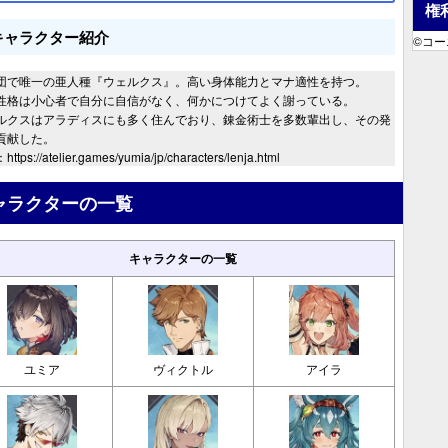
権
キャラクター紹介
©コーエ
団で唯一の亜人種『ウェルクス』。高い身体能力とマナ適性を持つ。
性格は小心者で自分に自信がなく、何かにつけてよく謝っている。
ルクスはアラディスにも多く住んでおり、錬金術士を多数輩出し、その発
貢献した。
tps://atelier.games/yumia/jp/characters/lenja.html
ャラクターの一覧
キャラクターの一覧
ユミア
ヴィクトル
アイラ