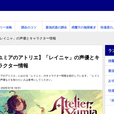
リー攻略
調合のコツ
最強武器の調合
残響片の無限稼ぎ
快適度の
レイニャ」の声優とキャラクター情報
ラ
ユミアのアトリエ】「レイニャ」の声優とキ
残
ラクター情報
最
ミアのアトリエ」における「レイニャ」のキャラクター情報を紹介しています。「レイニ
の声優などを知りたい人は参考にしてください。
お
2025/3/16 16:01
快
「