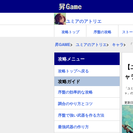
ユミアのアトリエ
攻略トップ
序盤の攻略
ストー
昇GAME
ユミアのアトリエ
キャラ
「
攻略メニュー
【
攻略トップへ戻る
ャ
攻略ガイド
「ユ
序盤の効率的な攻略
ャ」
更新日:
調合のやり方とコツ
序盤で強い武器を作る方法
最強武器の作り方