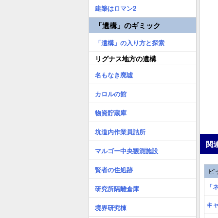
建築はロマン2
「遺構」のギミック
「遺構」の入り方と探索
リグナス地方の遺構
名もなき廃墟
カロルの館
物資貯蔵庫
坑道内作業員詰所
関
マルゴー中央観測施設
賢者の住処跡
ピ
「
研究所隔離倉庫
キ
境界研究棟