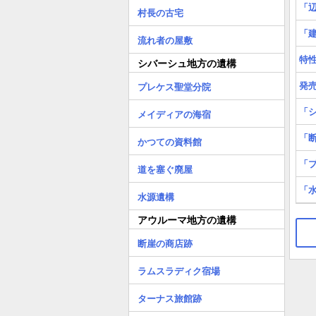
「辺
村長の古宅
「建
流れ者の屋敷
特性
シバーシュ地方の遺構
発
プレケス聖堂分院
「
メイディアの海宿
「断
かつての資料館
「
道を塞ぐ廃屋
「水
水源遺構
アウルーマ地方の遺構
断崖の商店跡
ラムスラディク宿場
ターナス旅館跡