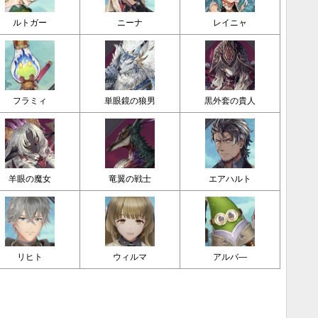
ルトガー
ニーナ
レイニャ
フラミィ
単眼鏡の狼男
黒外套の貴人
羊眼の魔女
竜翼の戦士
エアハルト
リヒト
ウィルマ
アルバ―