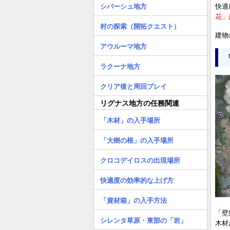
快適
シバーシュ地方
花」
村の探索（開拓クエスト）
建物
アウルーマ地方
ラクーナ地方
クリア後と周回プレイ
リグナス地方の任務関連
「木材」の入手場所
「大樹の根」の入手場所
クロコデイロスの出現場所
快適度の効率的な上げ方
「資材箱」の入手方法
「壁
シレンタ草原・東部の「岩」
木材