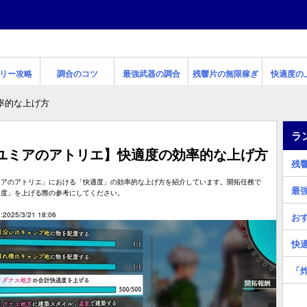
リー攻略
調合のコツ
最強武器の調合
残響片の無限稼ぎ
快適度の
率的な上げ方
ラ
ユミアのアトリエ】快適度の効率的な上げ方
残
ミアのアトリエ」における「快適度」の効率的な上げ方を紹介しています。開拓任務で
最
適度」を上げる際の参考にしてください。
2025/3/21 18:06
お
快
「