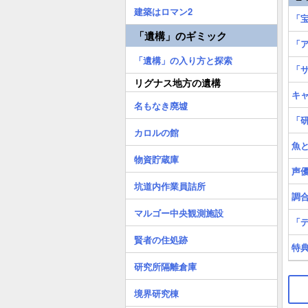
建築はロマン2
「
「遺構」のギミック
「ア
「遺構」の入り方と探索
「
リグナス地方の遺構
キ
名もなき廃墟
「研
カロルの館
魚
物資貯蔵庫
声
坑道内作業員詰所
調
マルゴー中央観測施設
「
賢者の住処跡
特
研究所隔離倉庫
境界研究棟