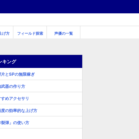
上げ方
フィールド探索
声優の一覧
ンキング
響片とSPの無限稼ぎ
強武器の作り方
すすめアクセサリ
適度の効率的な上げ方
炸裂弾」の使い方