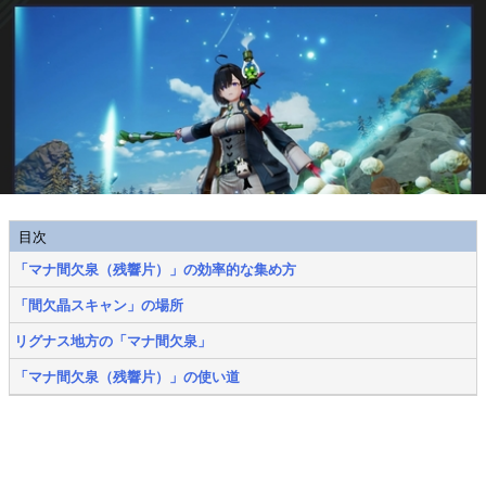
目次
「マナ間欠泉（残響片）」の効率的な集め方
「間欠晶スキャン」の場所
リグナス地方の「マナ間欠泉」
「マナ間欠泉（残響片）」の使い道