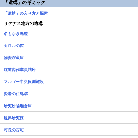
「遺構」のギミック
「遺構」の入り方と探索
リグナス地方の遺構
名もなき廃墟
カロルの館
物資貯蔵庫
坑道内作業員詰所
マルゴー中央観測施設
賢者の住処跡
研究所隔離倉庫
境界研究棟
村長の古宅