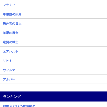
フラミィ
単眼鏡の狼男
黒外套の貴人
羊眼の魔女
竜翼の戦士
エアハルト
リヒト
ウィルマ
アルバ―
ランキング
残響片とSPの無限稼ぎ