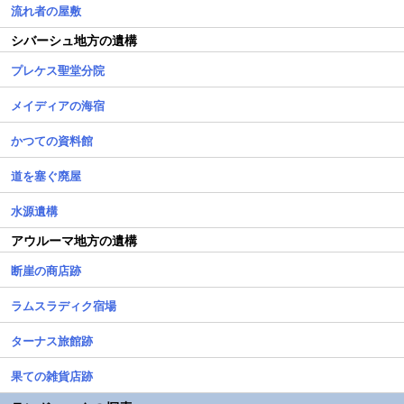
流れ者の屋敷
シバーシュ地方の遺構
プレケス聖堂分院
メイディアの海宿
かつての資料館
道を塞ぐ廃屋
水源遺構
アウルーマ地方の遺構
断崖の商店跡
ラムスラディク宿場
ターナス旅館跡
果ての雑貨店跡