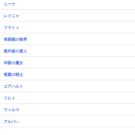
ニーナ
レイニャ
フラミィ
単眼鏡の狼男
黒外套の貴人
羊眼の魔女
竜翼の戦士
エアハルト
リヒト
ウィルマ
アルバ―