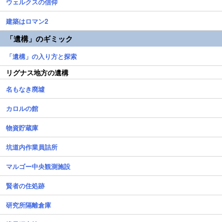
ウェルクスの信仰
建築はロマン2
「遺構」のギミック
「遺構」の入り方と探索
リグナス地方の遺構
名もなき廃墟
カロルの館
物資貯蔵庫
坑道内作業員詰所
マルゴー中央観測施設
賢者の住処跡
研究所隔離倉庫