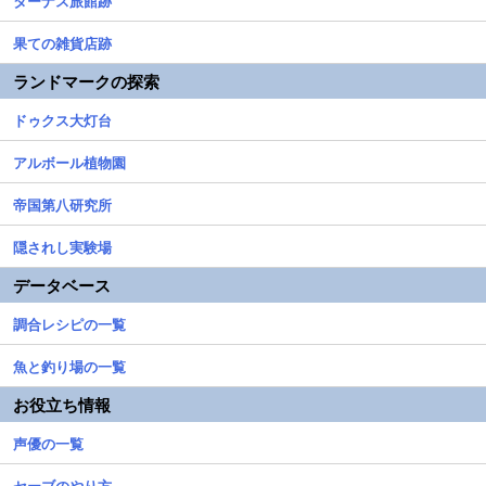
ターナス旅館跡
果ての雑貨店跡
ランドマークの探索
ドゥクス大灯台
アルボール植物園
帝国第八研究所
隠されし実験場
データベース
調合レシピの一覧
魚と釣り場の一覧
お役立ち情報
声優の一覧
セーブのやり方