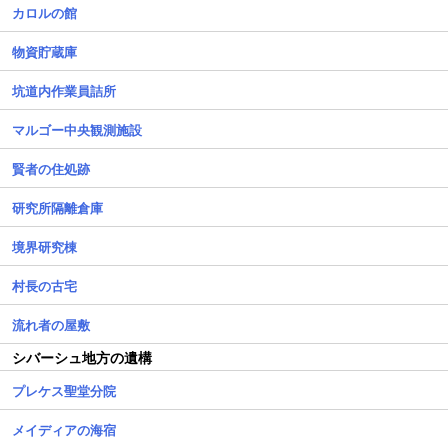
カロルの館
物資貯蔵庫
坑道内作業員詰所
マルゴー中央観測施設
賢者の住処跡
研究所隔離倉庫
境界研究棟
村長の古宅
流れ者の屋敷
シバーシュ地方の遺構
プレケス聖堂分院
メイディアの海宿