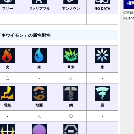
権
フリー
ヴァリアブル
アンノウン
NO DATA
©本
©Band
-
-
-
-
「キウイモン」の属性耐性
火
水
草木
氷
◯
-
△
-
電気
地面
鋼
風
-
△
◯
-