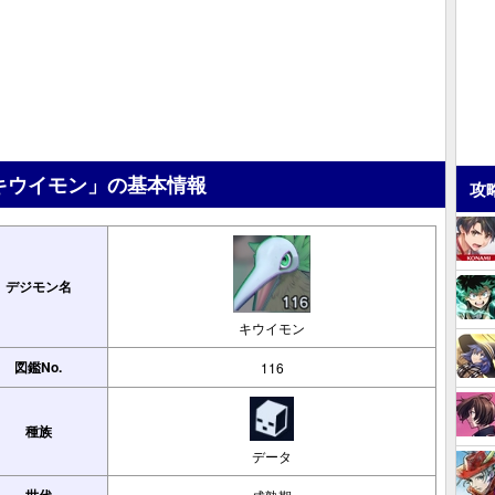
キウイモン」の基本情報
攻
デジモン名
キウイモン
図鑑No.
116
種族
データ