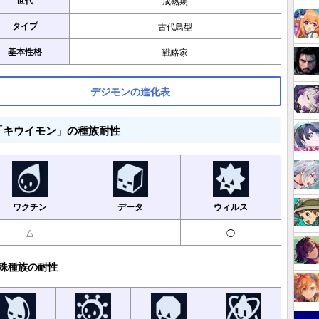
世代
成熟期
タイプ
古代鳥型
基本性格
戦略家
デジモンの進化表
「キウイモン」の種族耐性
ワクチン
データ
ウィルス
△
-
◯
殊種族の耐性