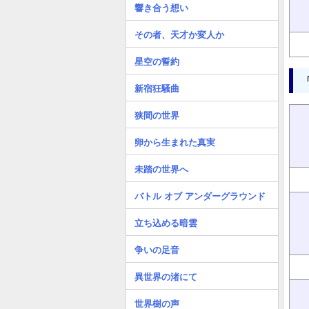
響き合う想い
その者、天才か変人か
星空の誓約
新宿狂騒曲
狭間の世界
卵から生まれた真実
未踏の世界へ
バトル オブ アンダーグラウンド
立ち込める暗雲
争いの足音
異世界の渚にて
世界樹の声