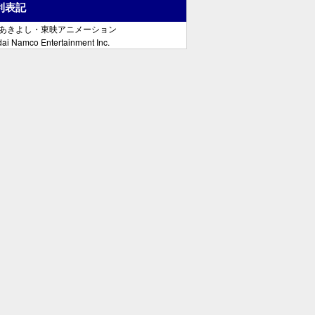
利表記
郷あきよし・東映アニメーション
ai Namco Entertainment Inc.