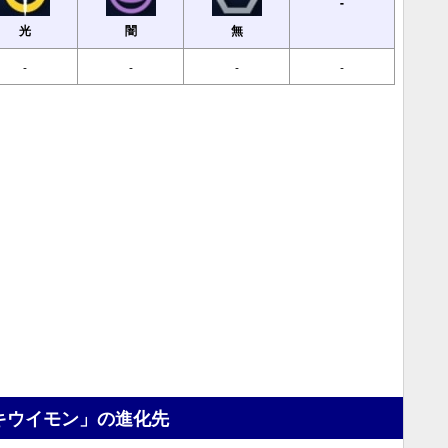
-
光
闇
無
-
-
-
-
キウイモン」の進化先