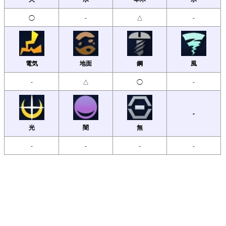
◯
-
△
-
電気
地面
鋼
風
-
△
◯
-
-
光
闇
無
-
-
-
-