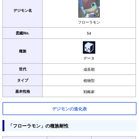
デジモン名
フローラモン
図鑑No.
54
種族
データ
世代
成長期
タイプ
植物型
基本性格
戦略家
デジモンの進化表
「フローラモン」の種族耐性