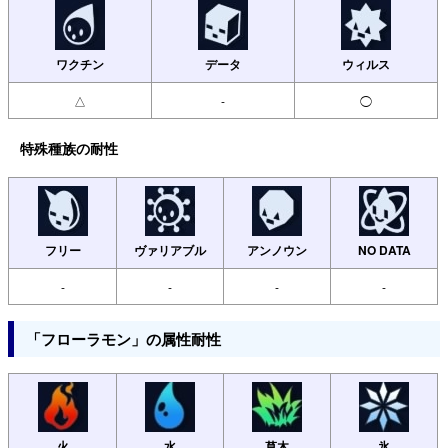
ワクチン
データ
ウィルス
△
-
◯
特殊種族の耐性
フリー
ヴァリアブル
アンノウン
NO DATA
-
-
-
-
「フローラモン」の属性耐性
火
水
草木
氷