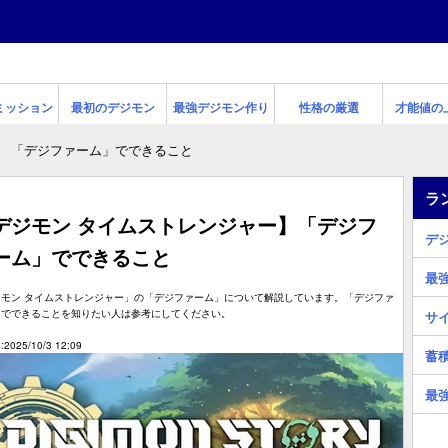
ミッション
最初のデジモン
最強デジモン作り
性格の厳選
才能値の
「デジファーム」でできること
ラ
デジモン タイムストレンジャー】「デジフ
デ
ーム」でできること
最
ジモン タイムストレンジャー」の「デジファーム」について解説しています。「デジファ
」でできることを知りたい人は参考にしてください。
サ
2025/10/3 12:09
蓄
最