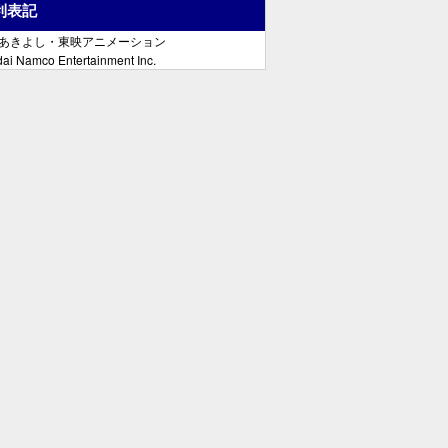
利表記
郷あきよし・東映アニメーション
ai Namco Entertainment Inc.