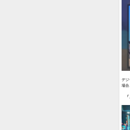
デジ
場合
「