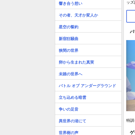
ッズ
響き合う想い
その者、天才か変人か
星空の誓約
パ
新宿狂騒曲
狭間の世界
卵から生まれた真実
未踏の世界へ
バトル オブ アンダーグラウンド
立ち込める暗雲
争いの足音
特訓
異世界の渚にて
ゲ
世界樹の声