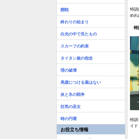
特訓
開戦
めれ
終わりの始まり
特
白光の中で見たもの
スカーフの約束
タイタン族の怨念
理の破壊
馬鹿につける薬はない
炎と氷の戦争
狂気の巫女
時の円環
特訓
イド
お役立ち情報