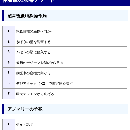
超常現象特殊操作局
1
調査目標の座標へ向かう
2
きぼうの壁を調査する
3
きぼうの壁に侵入する
4
最初のデジモンを3体から選ぶ
5
救援車の座標に向かう
6
デジアタック（R2）で障害物を壊す
7
巨大デジモンから逃げる
アノマリーの予兆
1
少女と話す