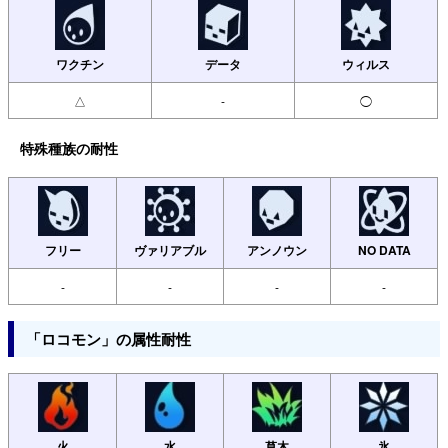
ワクチン
データ
ウィルス
△
-
◯
特殊種族の耐性
フリー
ヴァリアブル
アンノウン
NO DATA
-
-
-
-
「ロコモン」の属性耐性
火
水
草木
氷