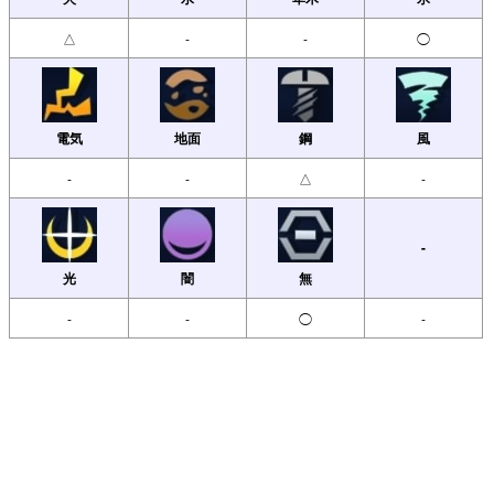
△
-
-
◯
電気
地面
鋼
風
-
-
△
-
-
光
闇
無
-
-
◯
-