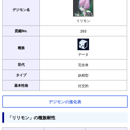
デジモン名
リリモン
図鑑No.
263
種族
データ
世代
完全体
タイプ
妖精型
基本性格
社交的
デジモンの進化表
「リリモン」の種族耐性