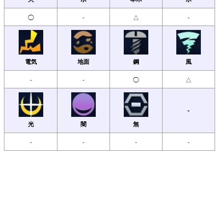
◯
-
△
-
電気
地面
鋼
風
-
-
◯
△
-
光
闇
無
-
-
-
-