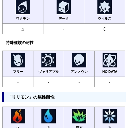
ワクチン
データ
ウィルス
△
-
◯
特殊種族の耐性
フリー
ヴァリアブル
アンノウン
NO DATA
-
-
-
-
「リリモン」の属性耐性
火
水
草木
氷