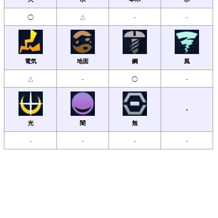
◯
△
-
-
電気
地面
鋼
風
△
-
◯
-
-
光
闇
無
-
-
-
-