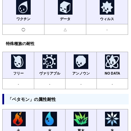
ワクチン
データ
ウィルス
◯
△
-
特殊種族の耐性
フリー
ヴァリアブル
アンノウン
NO DATA
-
-
-
-
「ベタモン」の属性耐性
火
水
草木
氷