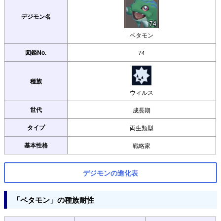
デジモン名
ベタモン
図鑑No.
74
種族
ウィルス
世代
成長期
タイプ
両生類型
基本性格
戦略家
デジモンの進化表
「ベタモン」の種族耐性