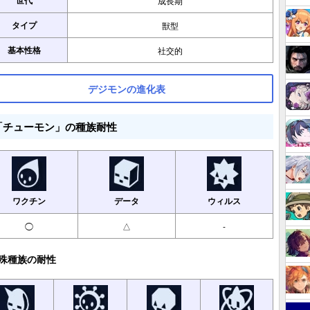
世代
成長期
タイプ
獣型
基本性格
社交的
デジモンの進化表
「チューモン」の種族耐性
ワクチン
データ
ウィルス
◯
△
-
殊種族の耐性