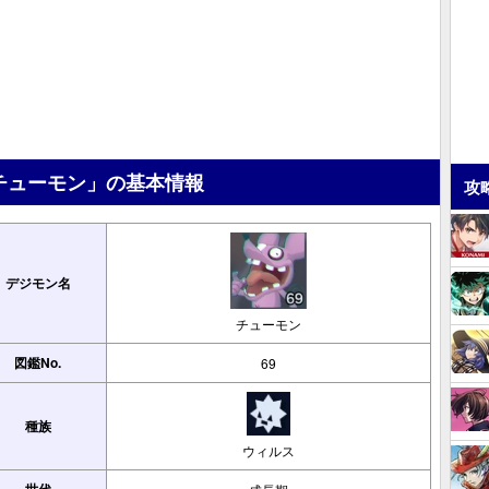
チューモン」の基本情報
攻
デジモン名
チューモン
図鑑No.
69
種族
ウィルス