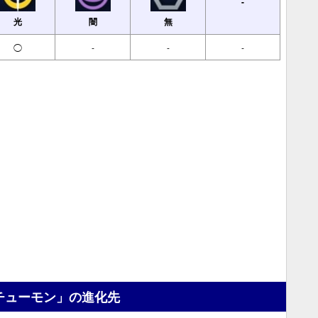
-
光
闇
無
◯
-
-
-
チューモン」の進化先