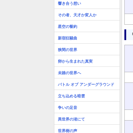
響き合う想い
その者、天才か変人か
星空の誓約
新宿狂騒曲
狭間の世界
卵から生まれた真実
未踏の世界へ
バトル オブ アンダーグラウンド
立ち込める暗雲
争いの足音
異世界の渚にて
世界樹の声