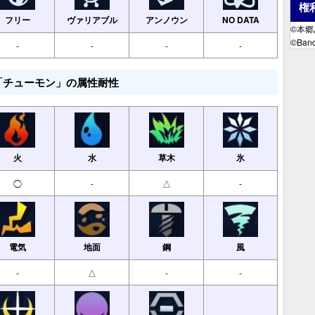
権
フリー
ヴァリアブル
アンノウン
NO DATA
©本
©Band
-
-
-
-
「チューモン」の属性耐性
火
水
草木
氷
◯
-
△
-
電気
地面
鋼
風
-
△
-
-