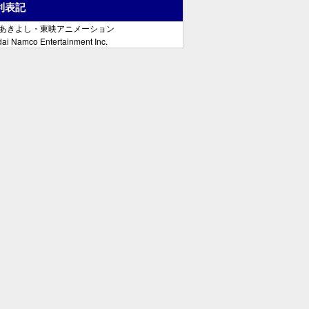
利表記
郷あきよし・東映アニメーション
ai Namco Entertainment Inc.