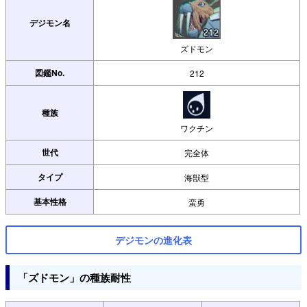
デジモン名
ズドモン
図鑑No.
212
種族
ワクチン
世代
完全体
タイプ
海獣型
基本性格
蛮勇
デジモンの進化表
「ズドモン」の種族耐性