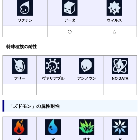
ワクチン
データ
ウィルス
-
◯
△
特殊種族の耐性
フリー
ヴァリアブル
アンノウン
NO DATA
-
-
-
-
「ズドモン」の属性耐性
火
水
草木
氷