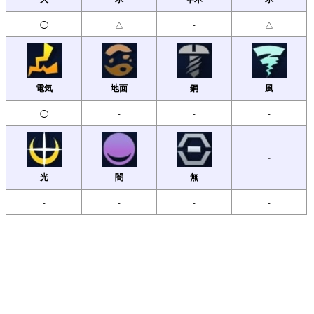
◯
△
-
△
電気
地面
鋼
風
◯
-
-
-
-
光
闇
無
-
-
-
-