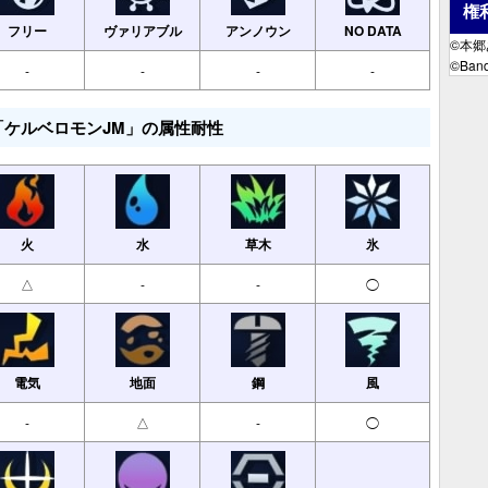
権
フリー
ヴァリアブル
アンノウン
NO DATA
©本
©Band
-
-
-
-
「ケルベロモンJM」の属性耐性
火
水
草木
氷
△
-
-
◯
電気
地面
鋼
風
-
△
-
◯