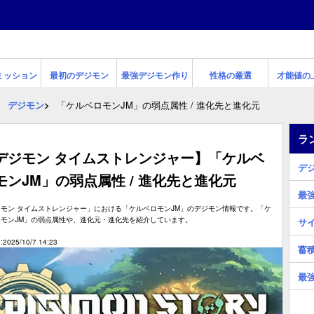
ミッション
最初のデジモン
最強デジモン作り
性格の厳選
才能値の
デジモン
「ケルベロモンJM」の弱点属性 / 進化先と進化元
ラ
デジモン タイムストレンジャー】「ケルベ
デ
モンJM」の弱点属性 / 進化先と進化元
最
ジモン タイムストレンジャー」における「ケルベロモンJM」のデジモン情報です。「ケ
ロモンJM」の弱点属性や、進化元・進化先を紹介しています。
サ
2025/10/7 14:23
蓄
最