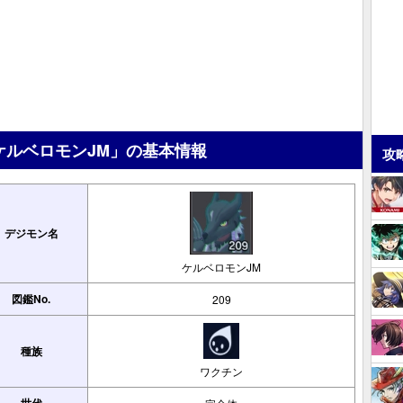
ケルベロモンJM」の基本情報
攻
デジモン名
ケルベロモンJM
図鑑No.
209
種族
ワクチン