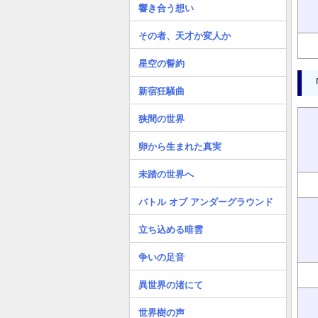
響き合う想い
その者、天才か変人か
星空の誓約
新宿狂騒曲
狭間の世界
卵から生まれた真実
未踏の世界へ
バトル オブ アンダーグラウンド
立ち込める暗雲
争いの足音
異世界の渚にて
世界樹の声