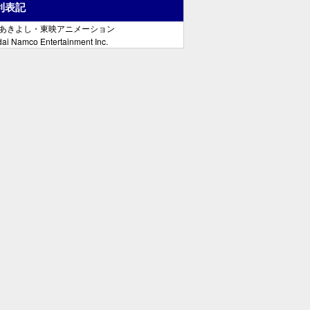
利表記
郷あきよし・東映アニメーション
ai Namco Entertainment Inc.