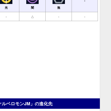
-
光
闇
無
-
△
-
-
ケルベロモンJM」の進化先