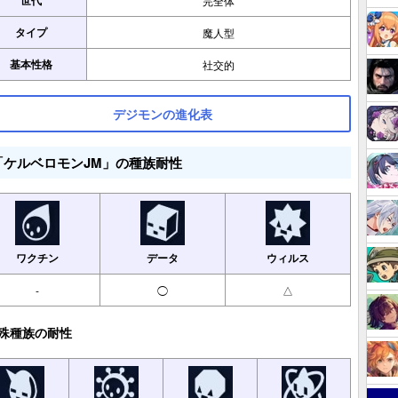
世代
完全体
タイプ
魔人型
基本性格
社交的
デジモンの進化表
「ケルベロモンJM」の種族耐性
ワクチン
データ
ウィルス
-
◯
△
殊種族の耐性