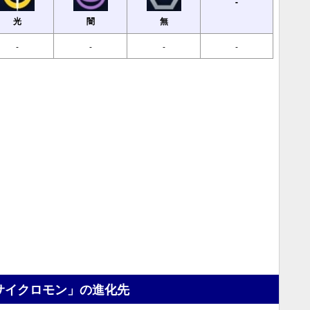
-
光
闇
無
-
-
-
-
サイクロモン」の進化先