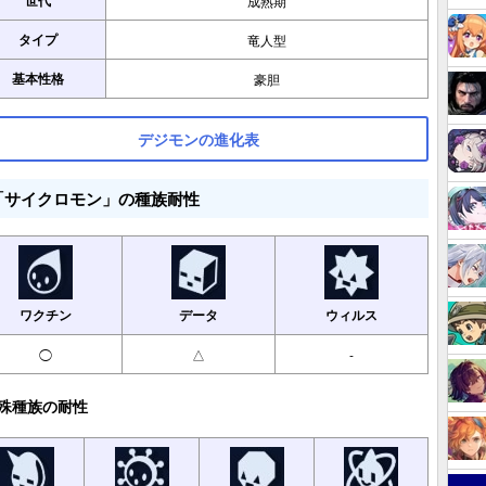
世代
成熟期
タイプ
竜人型
基本性格
豪胆
デジモンの進化表
「サイクロモン」の種族耐性
ワクチン
データ
ウィルス
◯
△
-
殊種族の耐性