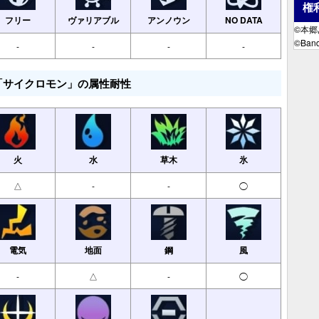
権
フリー
ヴァリアブル
アンノウン
NO DATA
©本
©Band
-
-
-
-
「サイクロモン」の属性耐性
火
水
草木
氷
△
-
-
◯
電気
地面
鋼
風
-
△
-
◯