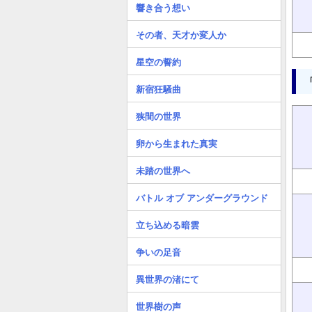
響き合う想い
その者、天才か変人か
星空の誓約
新宿狂騒曲
狭間の世界
卵から生まれた真実
未踏の世界へ
バトル オブ アンダーグラウンド
立ち込める暗雲
争いの足音
異世界の渚にて
世界樹の声