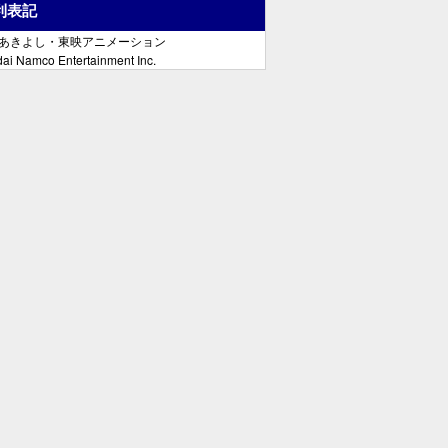
利表記
郷あきよし・東映アニメーション
ai Namco Entertainment Inc.