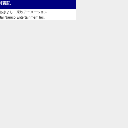
利表記
郷あきよし・東映アニメーション
ai Namco Entertainment Inc.