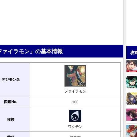
ファイラモン」の基本情報
攻
デジモン名
ファイラモン
図鑑No.
100
種族
ワクチン