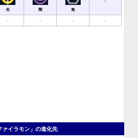
-
光
闇
無
-
-
-
-
ファイラモン」の進化先