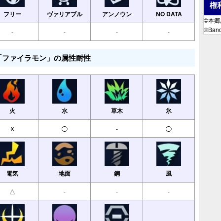
権
フリー
ヴァリアブル
アンノウン
NO DATA
©本
©Band
-
-
-
-
「ファイラモン」の属性耐性
火
水
草木
氷
X
◯
-
◯
電気
地面
鋼
風
△
-
-
-