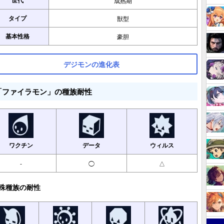
世代
成熟期
タイプ
獣型
基本性格
豪胆
デジモンの進化表
「ファイラモン」の種族耐性
ワクチン
データ
ウィルス
-
◯
△
殊種族の耐性