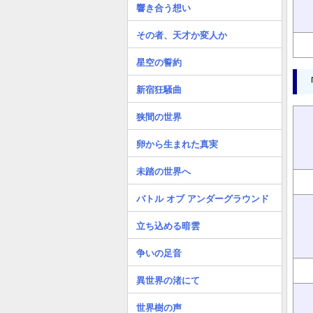
響き合う想い
その者、天才か変人か
星空の誓約
新宿狂騒曲
狭間の世界
卵から生まれた真実
未踏の世界へ
バトル オブ アンダーグラウンド
立ち込める暗雲
争いの足音
異世界の渚にて
世界樹の声