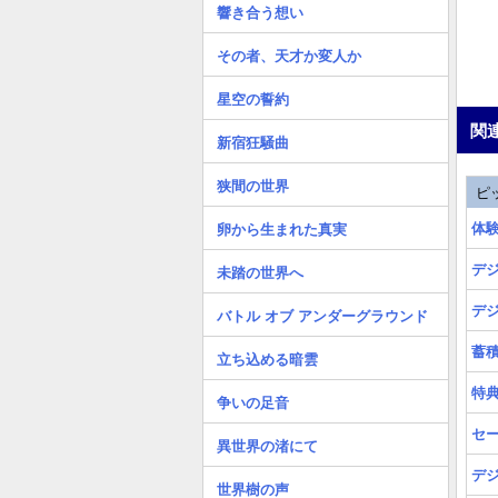
響き合う想い
その者、天才か変人か
星空の誓約
関
新宿狂騒曲
狭間の世界
ピ
体
卵から生まれた真実
デ
未踏の世界へ
デ
バトル オブ アンダーグラウンド
蓄
立ち込める暗雲
特
争いの足音
セ
異世界の渚にて
デ
世界樹の声