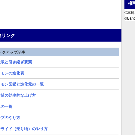
権
©本
©Band
連リンク
ックアップ記事
験版と引き継ぎ要素
ジモンの進化表
ジモン図鑑と進化元の一覧
積値の効率的な上げ方
典の一覧
ーブのやり方
ジライド（乗り物）のやり方