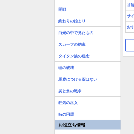
才
開戦
サ
終わりの始まり
お
白光の中で見たもの
スカーフの約束
タイタン族の怨念
理の破壊
馬鹿につける薬はない
炎と氷の戦争
狂気の巫女
時の円環
お役立ち情報