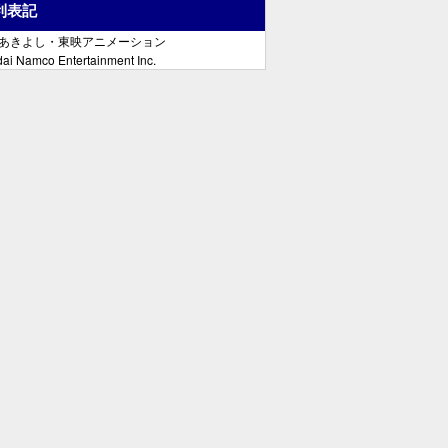
利表記
郷あきよし・東映アニメーション
ai Namco Entertainment Inc.