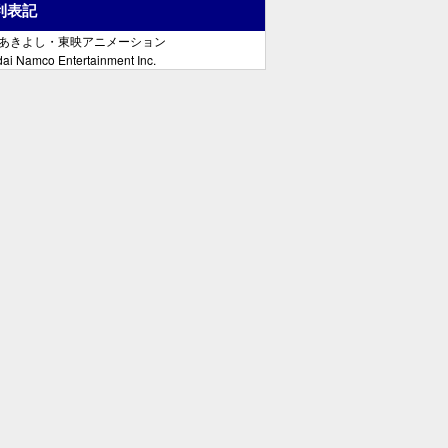
利表記
郷あきよし・東映アニメーション
ai Namco Entertainment Inc.