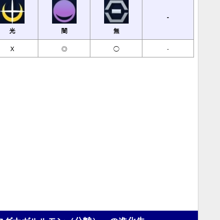
-
光
闇
無
X
◎
◯
-