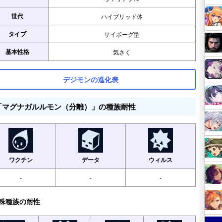
世代
ハイブリッド体
タイプ
サイボーグ型
基本性格
気さく
デジモンの進化表
「マグナガルルモン（分離）」の種族耐性
ワクチン
データ
ウィルス
-
-
-
殊種族の耐性