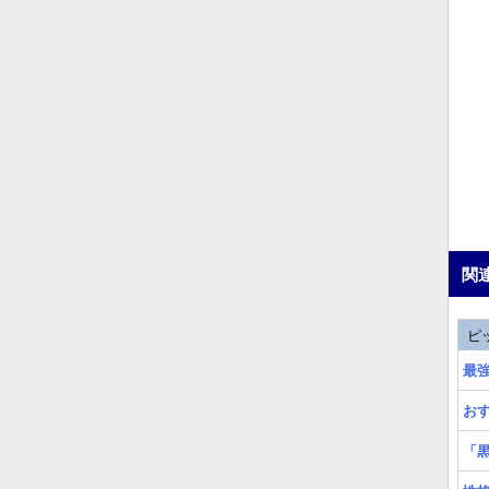
関
ピ
最
お
「