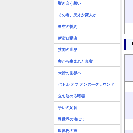
響き合う想い
その者、天才か変人か
星空の誓約
新宿狂騒曲
狭間の世界
卵から生まれた真実
未踏の世界へ
バトル オブ アンダーグラウンド
立ち込める暗雲
争いの足音
異世界の渚にて
世界樹の声