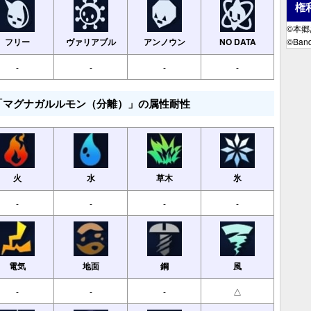
権
©本
フリー
ヴァリアブル
アンノウン
NO DATA
©Band
-
-
-
-
「マグナガルルモン（分離）」の属性耐性
火
水
草木
氷
-
-
-
-
電気
地面
鋼
風
-
-
-
△