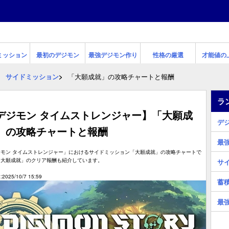
ミッション
最初のデジモン
最強デジモン作り
性格の厳選
才能値の
サイドミッション
「大願成就」の攻略チャートと報酬
ラ
デジモン タイムストレンジャー】「大願成
デ
」の攻略チャートと報酬
最
ジモン タイムストレンジャー」におけるサイドミッション「大願成就」の攻略チャートで
「大願成就」のクリア報酬も紹介しています。
サ
2025/10/7 15:59
蓄
最