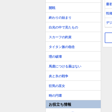
最
開戦
性
終わりの始まり
デ
白光の中で見たもの
スカーフの約束
タイタン族の怨念
理の破壊
馬鹿につける薬はない
炎と氷の戦争
狂気の巫女
時の円環
お役立ち情報