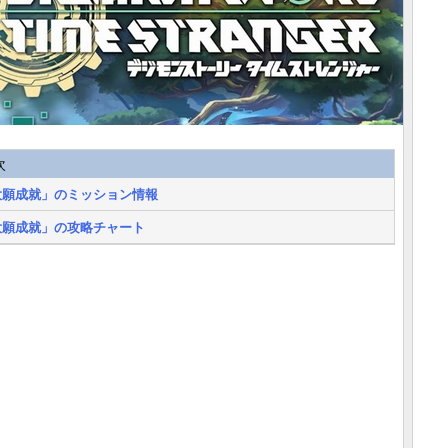
次
大願成就」のミッション情報
大願成就」の攻略チャート