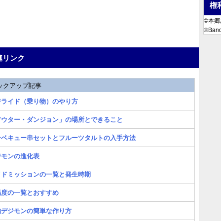
権
©本
©Band
連リンク
ックアップ記事
ジライド（乗り物）のやり方
アウター・ダンジョン」の場所とできること
ーベキュー串セットとフルーツタルトの入手方法
ジモンの進化表
イドミッションの一覧と発生時期
易度の一覧とおすすめ
強デジモンの簡単な作り方