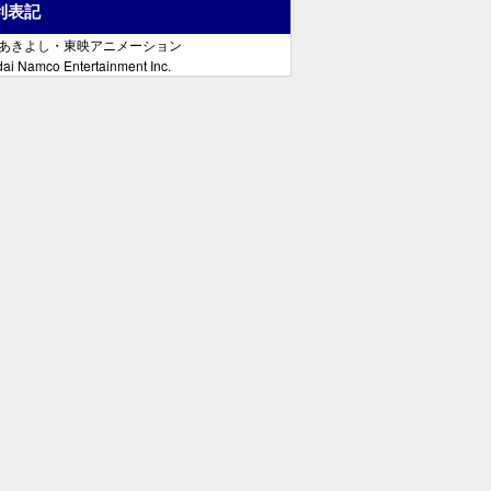
利表記
郷あきよし・東映アニメーション
ai Namco Entertainment Inc.