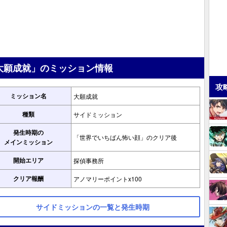
大願成就」のミッション情報
攻
ミッション名
大願成就
種類
サイドミッション
発生時期の
「世界でいちばん怖い顔」のクリア後
メインミッション
開始エリア
探偵事務所
クリア報酬
アノマリーポイントx100
サイドミッションの一覧と発生時期