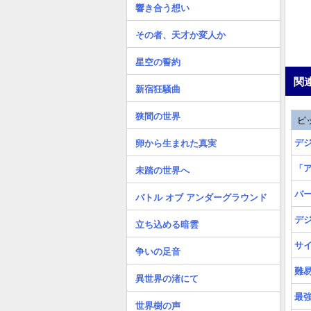
響き合う想い
その者、天才か変人か
星空の誓約
関
新宿狂騒曲
狭間の世界
ピ
デ
卵から生まれた真実
「
未踏の世界へ
バ
バトル オブ アンダーグラウンド
デ
立ち込める暗雲
サ
争いの足音
難
異世界の渚にて
最
世界樹の声