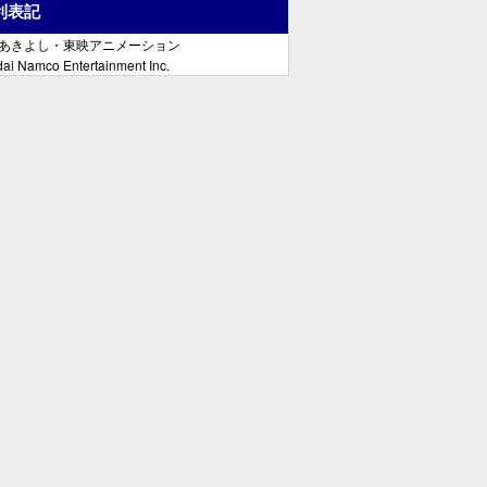
利表記
郷あきよし・東映アニメーション
ai Namco Entertainment Inc.