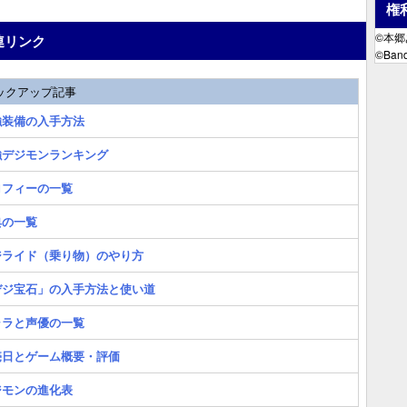
権
©本
連リンク
©Band
ックアップ記事
強装備の入手方法
強デジモンランキング
ロフィーの一覧
典の一覧
ジライド（乗り物）のやり方
デジ宝石」の入手方法と使い道
ャラと声優の一覧
売日とゲーム概要・評価
ジモンの進化表