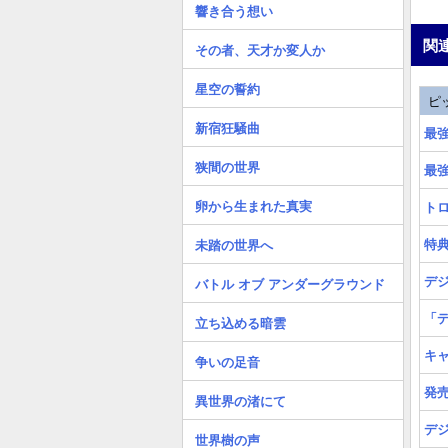
響き合う想い
関
その者、天才か変人か
星空の誓約
ピ
新宿狂騒曲
最
狭間の世界
最
卵から生まれた真実
ト
特
未踏の世界へ
デ
バトル オブ アンダーグラウンド
「
立ち込める暗雲
キ
争いの足音
発
異世界の渚にて
デ
世界樹の声