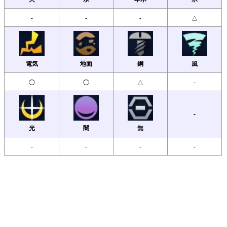
-
-
-
△
電気
地面
鋼
風
◯
◯
△
-
-
光
闇
無
-
-
-
-