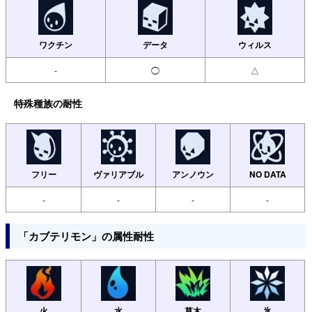
ワクチン
データ
ウィルス
-
◯
△
特殊種族の耐性
フリー
ヴァリアブル
アンノウン
NO DATA
-
-
-
-
「カブテリモン」の属性耐性
火
水
草木
氷