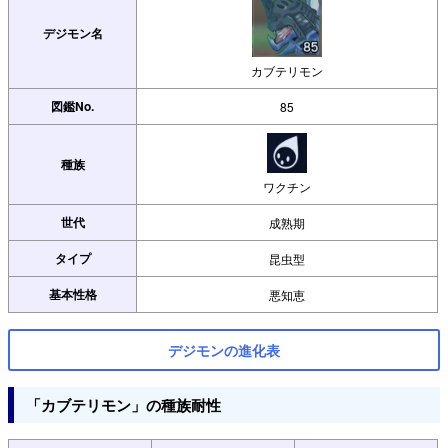
デジモン名
カブテリモン
図鑑No.
85
種族
ワクチン
世代
成熟期
タイプ
昆虫型
基本性格
悪知恵
デジモンの進化表
「カブテリモン」の種族耐性