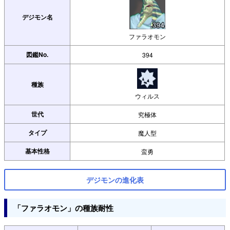
デジモン名
ファラオモン
図鑑No.
394
種族
ウィルス
世代
究極体
タイプ
魔人型
基本性格
蛮勇
デジモンの進化表
「ファラオモン」の種族耐性