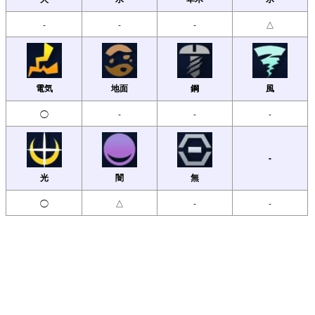
-
-
-
△
電気
地面
鋼
風
◯
-
-
-
-
光
闇
無
◯
△
-
-