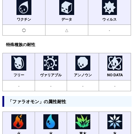
ワクチン
データ
ウィルス
◯
△
-
特殊種族の耐性
フリー
ヴァリアブル
アンノウン
NO DATA
-
-
-
-
「ファラオモン」の属性耐性
火
水
草木
氷