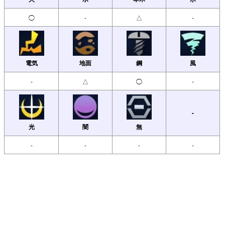
◯
-
△
-
電気
地面
鋼
風
-
△
◯
-
-
光
闇
無
-
-
-
-