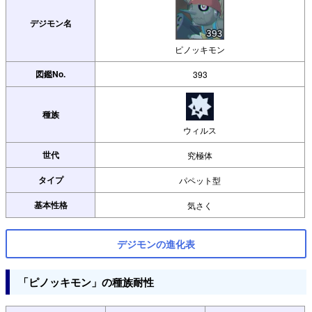
デジモン名
ピノッキモン
図鑑No.
393
種族
ウィルス
世代
究極体
タイプ
パペット型
基本性格
気さく
デジモンの進化表
「ピノッキモン」の種族耐性