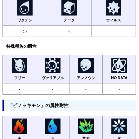
ワクチン
データ
ウィルス
◯
△
-
特殊種族の耐性
フリー
ヴァリアブル
アンノウン
NO DATA
-
-
-
-
「ピノッキモン」の属性耐性
火
水
草木
氷