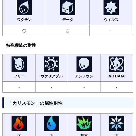
ワクチン
データ
ウィルス
◯
△
-
特殊種族の耐性
フリー
ヴァリアブル
アンノウン
NO DATA
-
-
-
-
「カリスモン」の属性耐性
火
水
草木
氷