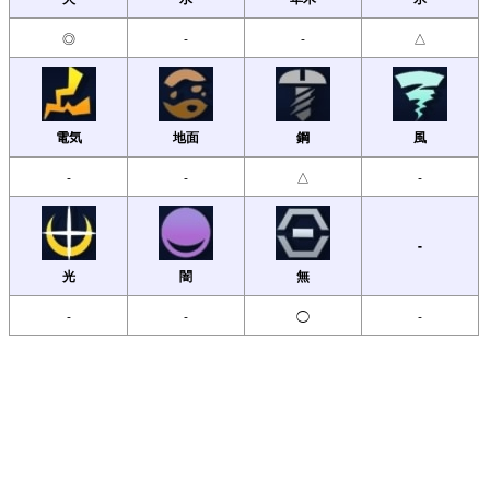
◎
-
-
△
電気
地面
鋼
風
-
-
△
-
-
光
闇
無
-
-
◯
-