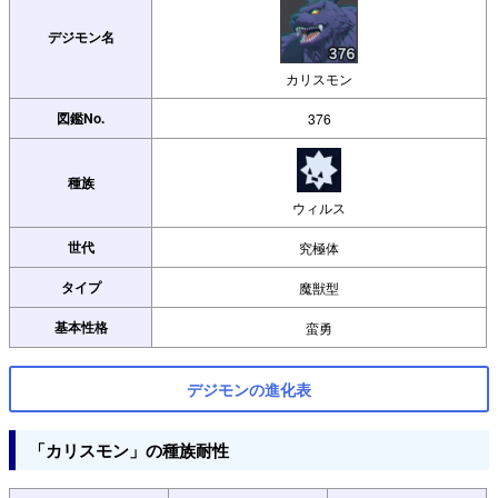
デジモン名
カリスモン
図鑑No.
376
種族
ウィルス
世代
究極体
タイプ
魔獣型
基本性格
蛮勇
デジモンの進化表
「カリスモン」の種族耐性