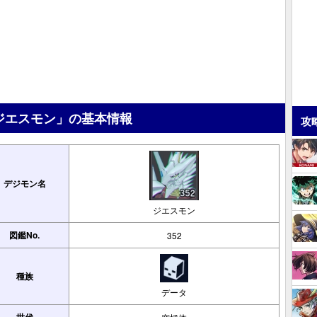
ジエスモン」の基本情報
攻
デジモン名
ジエスモン
図鑑No.
352
種族
データ