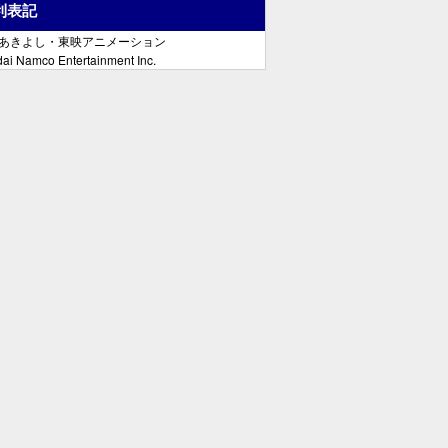
利表記
郷あきよし・東映アニメーション
ai Namco Entertainment Inc.