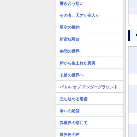
響き合う想い
その者、天才か変人か
星空の誓約
新宿狂騒曲
狭間の世界
卵から生まれた真実
未踏の世界へ
バトル オブ アンダーグラウンド
立ち込める暗雲
争いの足音
異世界の渚にて
世界樹の声