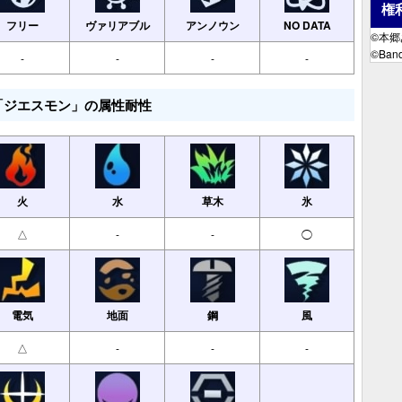
権
フリー
ヴァリアブル
アンノウン
NO DATA
©本
©Band
-
-
-
-
「ジエスモン」の属性耐性
火
水
草木
氷
△
-
-
◯
電気
地面
鋼
風
△
-
-
-