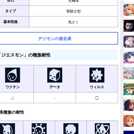
世代
究極体
タイプ
聖騎士型
基本性格
気さく
デジモンの進化表
「ジエスモン」の種族耐性
ワクチン
データ
ウィルス
△
-
◯
殊種族の耐性