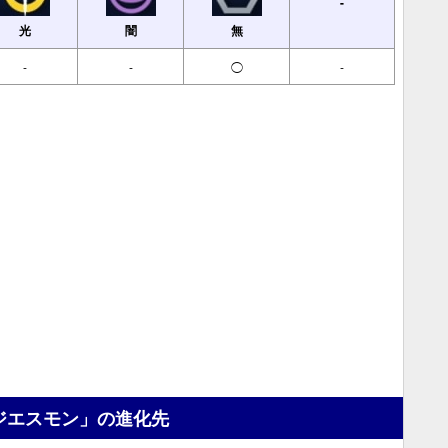
-
光
闇
無
-
-
◯
-
ジエスモン」の進化先