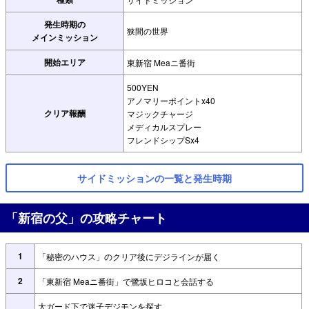
発生時期の
狭間の世界
メインミッション
開始エリア
東新宿 Meaニ番街
500YEN
アノマリーポイントx40
クリア報酬
マジックチャージ
メディカルスプレー
フレンドシップSx4
サイドミッションの一覧と発生時期
「新宿の父」の攻略チャート
1
「秘密のハウス」のクリア後にデジラインが届く
2
「東新宿 Meaニ番街」で鷺坂ヒロコと会話する
大ガード下で迷子デジモンを探す