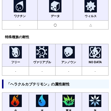
ワクチン
データ
ウィルス
-
◯
△
特殊種族の耐性
フリー
ヴァリアブル
アンノウン
NO DATA
-
-
-
-
「ヘラクルカブテリモン」の属性耐性
火
水
草木
氷