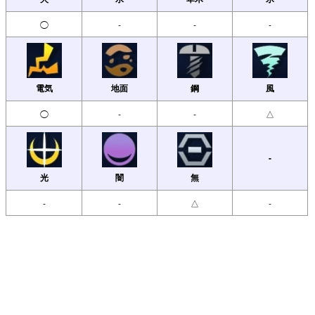
◯
-
-
-
電気
地面
鋼
風
◯
-
-
△
-
光
闇
無
-
-
△
-