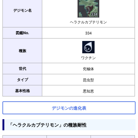
デジモン名
ヘラクルカブテリモン
図鑑No.
334
種族
ワクチン
世代
究極体
タイプ
昆虫型
基本性格
悪知恵
デジモンの進化表
「ヘラクルカブテリモン」の種族耐性