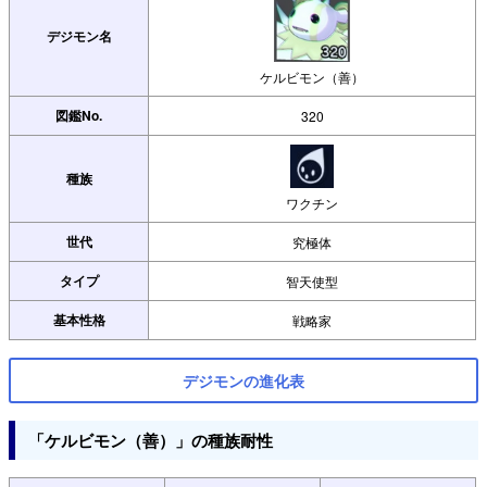
デジモン名
ケルビモン（善）
図鑑No.
320
種族
ワクチン
世代
究極体
タイプ
智天使型
基本性格
戦略家
デジモンの進化表
「ケルビモン（善）」の種族耐性