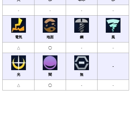
-
-
-
-
電気
地面
鋼
風
△
◯
-
-
-
光
闇
無
△
◯
-
-