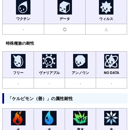
ワクチン
データ
ウィルス
-
◯
△
特殊種族の耐性
フリー
ヴァリアブル
アンノウン
NO DATA
-
-
-
-
「ケルビモン（善）」の属性耐性
火
水
草木
氷