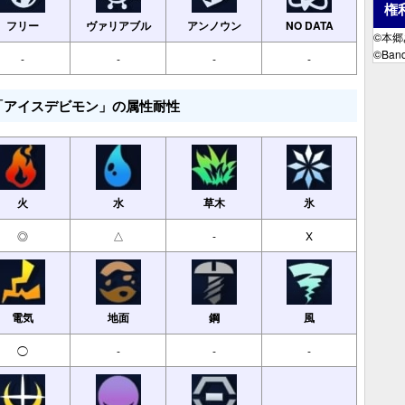
権
フリー
ヴァリアブル
アンノウン
NO DATA
©本
©Band
-
-
-
-
「アイスデビモン」の属性耐性
火
水
草木
氷
◎
△
-
X
電気
地面
鋼
風
◯
-
-
-