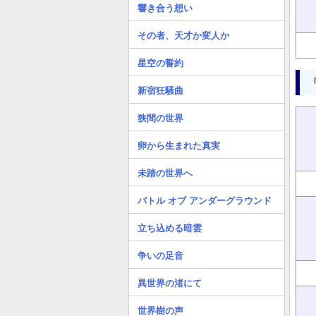
響き合う想い
その者、天才か変人か
星空の誓約
新宿狂騒曲
狭間の世界
卵から生まれた真実
未踏の世界へ
バトル オブ アンダーグラウンド
立ち込める暗雲
争いの足音
異世界の渚にて
世界樹の声