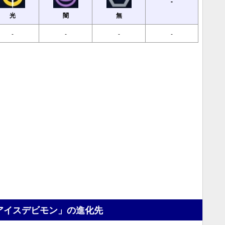
-
光
闇
無
-
-
-
-
アイスデビモン」の進化先