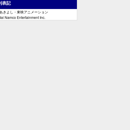
利表記
郷あきよし・東映アニメーション
ai Namco Entertainment Inc.