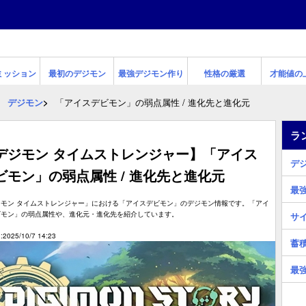
ミッション
最初のデジモン
最強デジモン作り
性格の厳選
才能値の
デジモン
「アイスデビモン」の弱点属性 / 進化先と進化元
ラ
デジモン タイムストレンジャー】「アイス
デ
ビモン」の弱点属性 / 進化先と進化元
最
ジモン タイムストレンジャー」における「アイスデビモン」のデジモン情報です。「アイ
ビモン」の弱点属性や、進化元・進化先を紹介しています。
サ
2025/10/7 14:23
蓄
最