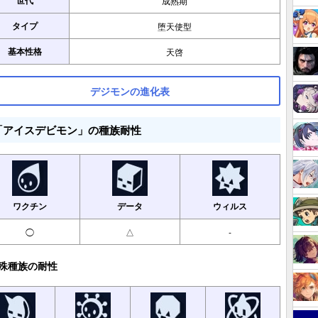
世代
成熟期
タイプ
堕天使型
基本性格
天啓
デジモンの進化表
「アイスデビモン」の種族耐性
ワクチン
データ
ウィルス
◯
△
-
殊種族の耐性