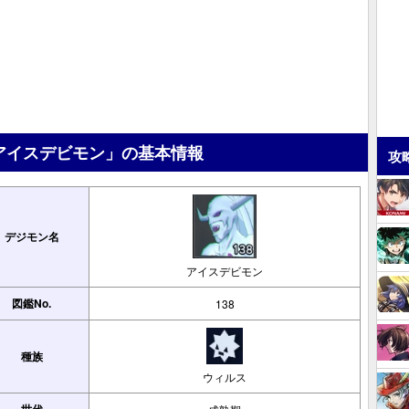
アイスデビモン」の基本情報
攻
デジモン名
アイスデビモン
図鑑No.
138
種族
ウィルス