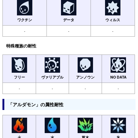
ワクチン
データ
ウィルス
-
-
-
特殊種族の耐性
フリー
ヴァリアブル
アンノウン
NO DATA
-
-
-
-
「アルダモン」の属性耐性
火
水
草木
氷