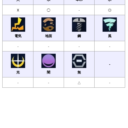
X
◯
-
◎
電気
地面
鋼
風
-
-
-
-
-
光
闇
無
-
-
△
-