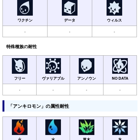
ワクチン
データ
ウィルス
-
-
-
特殊種族の耐性
フリー
ヴァリアブル
アンノウン
NO DATA
-
-
-
-
「アンキロモン」の属性耐性
火
水
草木
氷