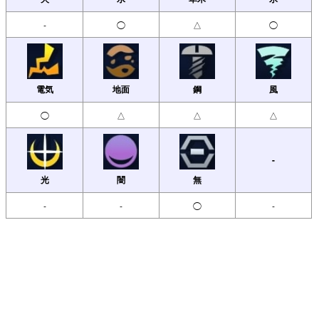
-
◯
△
◯
電気
地面
鋼
風
◯
△
△
△
-
光
闇
無
-
-
◯
-