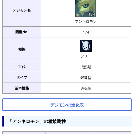
デジモン名
アンキロモン
図鑑No.
174
種族
フリー
世代
成熟期
タイプ
鎧竜型
基本性格
過保護
デジモンの進化表
「アンキロモン」の種族耐性