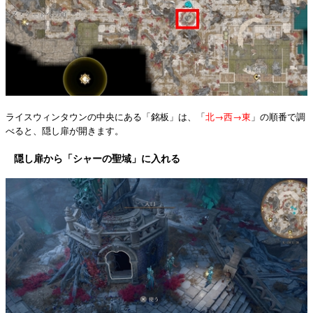
ライスウィンタウンの中央にある「銘板」は、「
北→西→東
」の順番で調
べると、隠し扉が開きます。
隠し扉から「シャーの聖域」に入れる