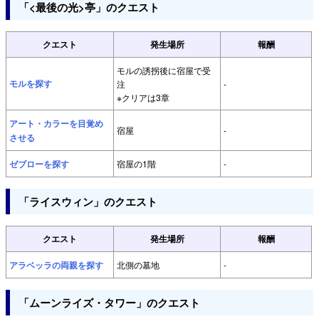
「<最後の光>亭」のクエスト
クエスト
発生場所
報酬
モルの誘拐後に宿屋で受
モルを探す
注
-
※クリアは3章
アート・カラーを目覚め
宿屋
-
させる
ゼブローを探す
宿屋の1階
-
「ライスウィン」のクエスト
クエスト
発生場所
報酬
アラベッラの両親を探す
北側の墓地
-
「ムーンライズ・タワー」のクエスト