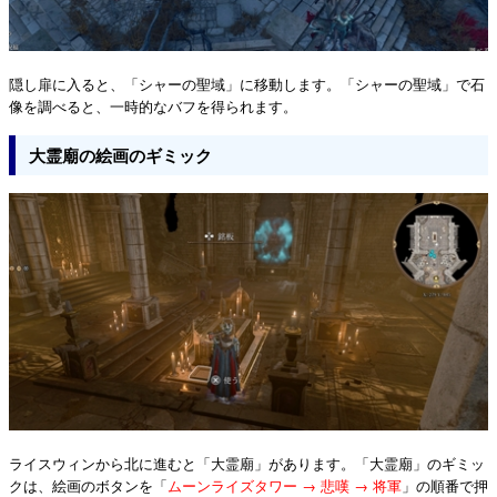
隠し扉に入ると、「シャーの聖域」に移動します。「シャーの聖域」で石
像を調べると、一時的なバフを得られます。
大霊廟の絵画のギミック
ライスウィンから北に進むと「大霊廟」があります。「大霊廟」のギミッ
クは、絵画のボタンを「
ムーンライズタワー → 悲嘆 → 将軍
」の順番で押