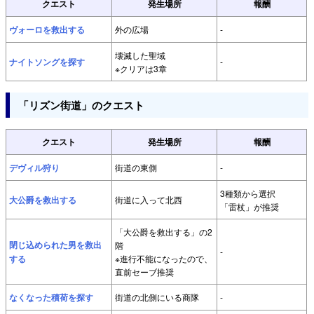
クエスト
発生場所
報酬
ヴォーロを救出する
外の広場
-
壊滅した聖域
ナイトソングを探す
-
※クリアは3章
「リズン街道」のクエスト
クエスト
発生場所
報酬
デヴィル狩り
街道の東側
-
3種類から選択
大公爵を救出する
街道に入って北西
「雷杖」が推奨
「大公爵を救出する」の2
閉じ込められた男を救出
階
-
する
※進行不能になったので、
直前セーブ推奨
なくなった積荷を探す
街道の北側にいる商隊
-