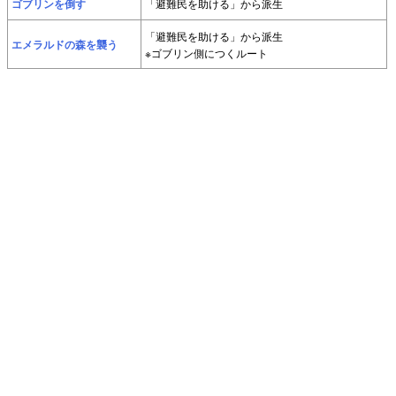
ゴブリンを倒す
「避難民を助ける」から派生
「避難民を助ける」から派生
エメラルドの森を襲う
※ゴブリン側につくルート