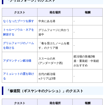
「グリムフォージ」のクエスト
クエスト
発生場所
報酬
なくなったブーツを探す
中央にある港
-
トゥルーソウル・ネアを
グリムフォージに向かう
-
解放する
途中
グリムフォージのノーム
「毒を受けたノームを癒
-
を助ける
す」のクリア後
鍛冶場の装備2種
ススールの木
アダマンティン鍛冶場
盾・重装鎧・中装鎧
(アンダーダーク西)
がおすすめ
アミュレットの霊を助け
古代の鍛冶場
-
る
※クリアは3章
「修道院（ギスヤンキのクレシュ）」のクエスト
クエスト
発生場所
報酬