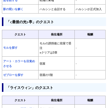
悪を罰する
影の呪いを解く
ハルシンと会話する
ハルシンが正式加入
「<最後の光>亭」のクエスト
クエスト
発生場所
報酬
モルの誘拐後に宿屋で受
モルを探す
注
-
※クリアは3章
アート・カラーを目覚め
宿屋
-
させる
ゼブローを探す
宿屋の1階
-
「ライスウィン」のクエスト
クエスト
発生場所
報酬