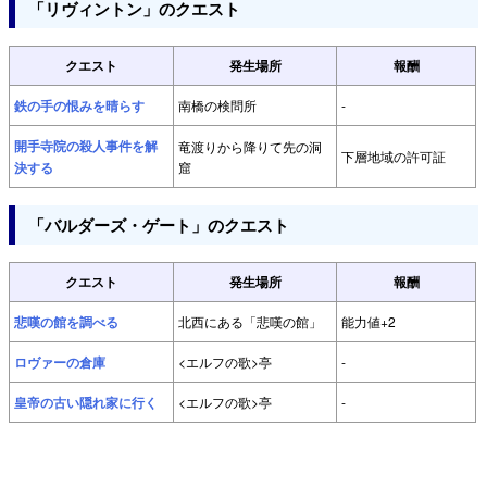
「リヴィントン」のクエスト
クエスト
発生場所
報酬
鉄の手の恨みを晴らす
南橋の検問所
-
開手寺院の殺人事件を解
竜渡りから降りて先の洞
下層地域の許可証
決する
窟
「バルダーズ・ゲート」のクエスト
クエスト
発生場所
報酬
悲嘆の館を調べる
北西にある「悲嘆の館」
能力値+2
ロヴァーの倉庫
<エルフの歌>亭
-
皇帝の古い隠れ家に行く
<エルフの歌>亭
-