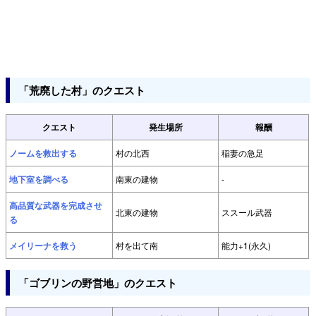
「荒廃した村」のクエスト
クエスト
発生場所
報酬
ノームを救出する
村の北西
稲妻の急足
地下室を調べる
南東の建物
-
高品質な武器を完成させ
北東の建物
ススール武器
る
メイリーナを救う
村を出て南
能力+1(永久)
「ゴブリンの野営地」のクエスト