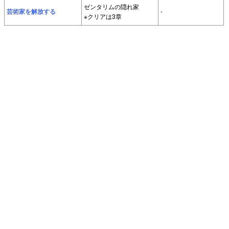
ゼンタリムの隠れ家
芸術家を解放する
-
※クリアは3章