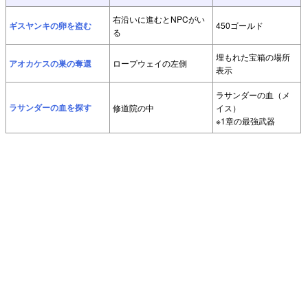
右沿いに進むとNPCがい
ギスヤンキの卵を盗む
450ゴールド
る
埋もれた宝箱の場所
アオカケスの巣の奪還
ロープウェイの左側
表示
ラサンダーの血（メ
ラサンダーの血を探す
修道院の中
イス）
※1章の最強武器