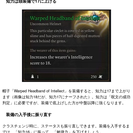
知力は頭装備で17に上げる
帽子「Warped Headband of Intellect」を装備すると、知力は17まで上がり
ます（画像は知力18だが、知力17にナーフされた）。知力は「呪文の成功
判定」に必要ですが、装備で底上げした方が中盤以降に強くなります。
装備の入手後に振り直す
クラスチェンジ時に、ステータスも振り直しできます。装備を入手するま
では、「知力16」に振って、「敏捷力」を下げましょう。