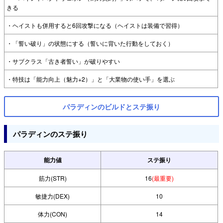
きる
・ヘイストも併用すると6回攻撃になる（ヘイストは装備で習得）
・「誓い破り」の状態にする（誓いに背いた行動をしておく）
・サブクラス「古き者誓い」が破りやすい
・特技は「能力向上（魅力+2）」と「大業物の使い手」を選ぶ
パラディンのビルドとステ振り
パラディンのステ振り
能力値
ステ振り
筋力(STR)
16
(最重要)
敏捷力(DEX)
10
体力(CON)
14