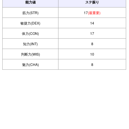
能力値
ステ振り
筋力(STR)
17
(最重要)
敏捷力(DEX)
14
体力(CON)
17
知力(INT)
8
判断力(WIS)
10
魅力(CHA)
8