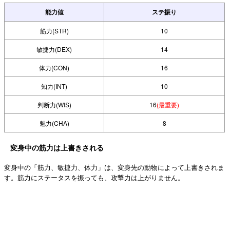
能力値
ステ振り
筋力(STR)
10
敏捷力(DEX)
14
体力(CON)
16
知力(INT)
10
判断力(WIS)
16
(最重要)
魅力(CHA)
8
変身中の筋力は上書きされる
変身中の「筋力、敏捷力、体力」は、変身先の動物によって上書きされま
す。筋力にステータスを振っても、攻撃力は上がりません。