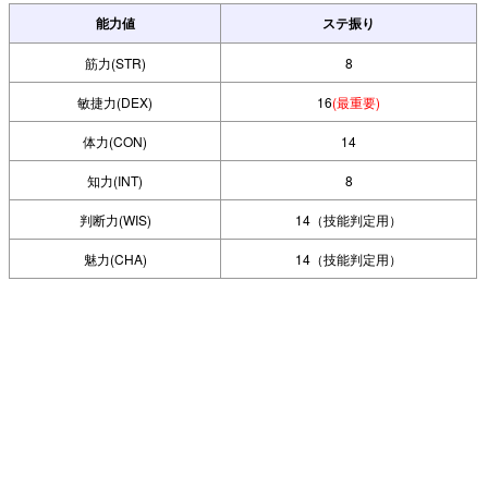
能力値
ステ振り
筋力(STR)
8
敏捷力(DEX)
16
(最重要)
体力(CON)
14
知力(INT)
8
判断力(WIS)
14（技能判定用）
魅力(CHA)
14（技能判定用）