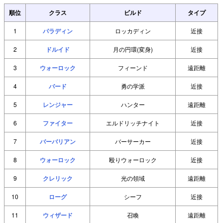
順位
クラス
ビルド
タイプ
1
パラディン
ロッカディン
近接
2
ドルイド
月の円環(変身)
近接
3
ウォーロック
フィーンド
遠距離
4
バード
勇の学派
近接
5
レンジャー
ハンター
遠距離
6
ファイター
エルドリッチナイト
近接
7
バーバリアン
バーサーカー
近接
8
ウォーロック
殴りウォーロック
近接
9
クレリック
光の領域
遠距離
10
ローグ
シーフ
近接
11
ウィザード
召喚
遠距離