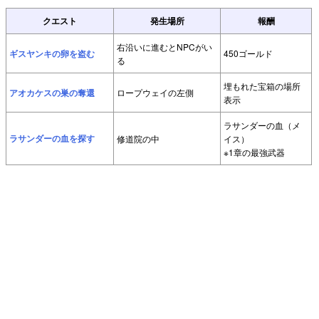
クエスト
発生場所
報酬
右沿いに進むとNPCがい
ギスヤンキの卵を盗む
450ゴールド
る
埋もれた宝箱の場所
アオカケスの巣の奪還
ロープウェイの左側
表示
ラサンダーの血（メ
ラサンダーの血を探す
修道院の中
イス）
※1章の最強武器