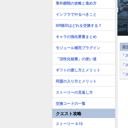
章外廻戦の攻略と進め方
インフラでやるべきこと
SR烙印はどれを交換する？
キャラの強化要素まとめ
目
モジュール補完プラグイン
「ス
「活性化核素」の使い道
「ス
ギフトの渡し方とメリット
「ス
同盟の入り方とメリット
ストーリーの見返し方
交換コードの一覧
クエスト攻略
ストーリー 4-15