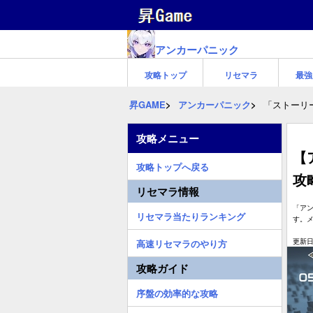
アンカーパニック
攻略トップ
リセマラ
最強
昇GAME
アンカーパニック
「ストーリー
攻略メニュー
【
攻略トップへ戻る
攻
リセマラ情報
「アン
リセマラ当たりランキング
す。メ
更新日:
高速リセマラのやり方
攻略ガイド
序盤の効率的な攻略