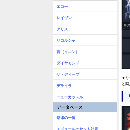
エコー
レイヴン
アリス
リコルシャ
言（イエン）
ダイヤモンド
ザ・ディープ
エリ
と隣
デライラ
ニューカッスル
データベース
烙印の一覧
モジュールのセット効果