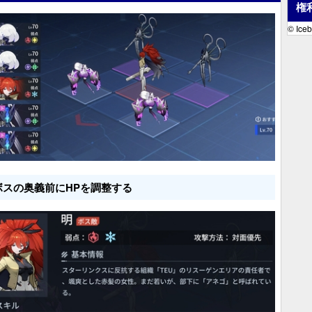
権
© Ice
ボスの奥義前にHPを調整する