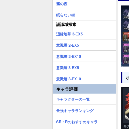
霧の森
眠らない街
認識域探索
辺縁地帯 3-EX5
意識層 2-EX5
意識層 2-EX10
意識層 3-EX5
意識層 3-EX10
キャラ評価
キャラクターの一覧
最強キャラランキング
SR・Rのおすすめキャラ