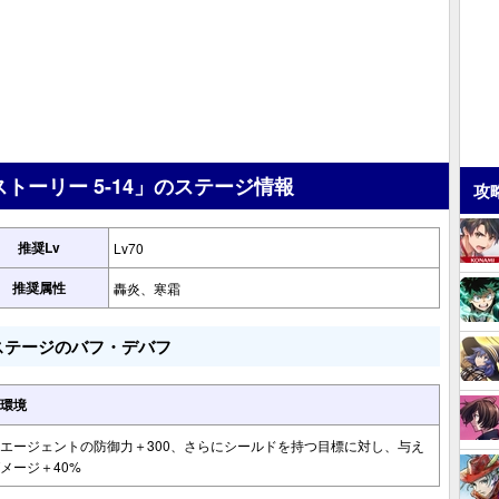
ストーリー 5-14」のステージ情報
攻
推奨Lv
Lv70
推奨属性
轟炎、寒霜
ステージのバフ・デバフ
環境
エージェントの防御力＋300、さらにシールドを持つ目標に対し、与え
メージ＋40%