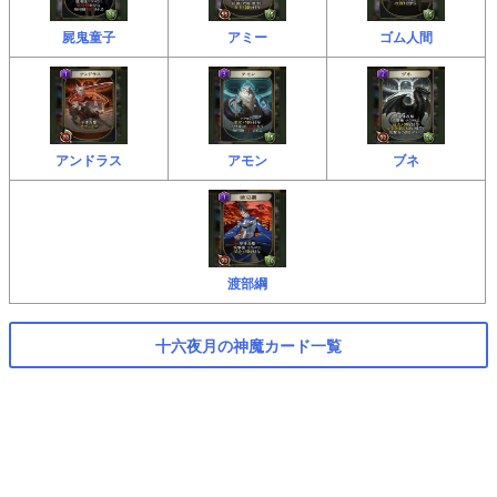
屍鬼童子
アミー
ゴム人間
アンドラス
アモン
ブネ
渡部綱
十六夜月の神魔カード一覧