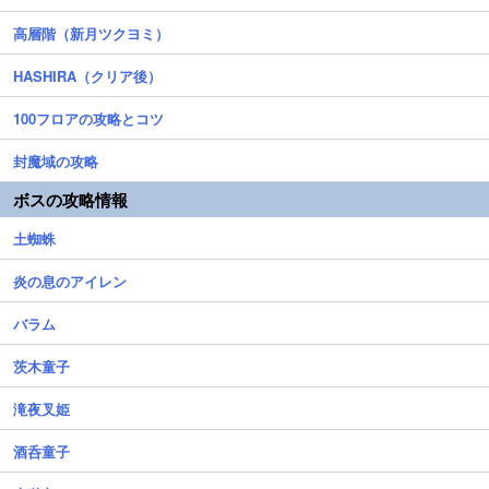
高層階（新月ツクヨミ）
HASHIRA（クリア後）
100フロアの攻略とコツ
封魔域の攻略
ボスの攻略情報
土蜘蛛
炎の息のアイレン
バラム
茨木童子
滝夜叉姫
酒呑童子