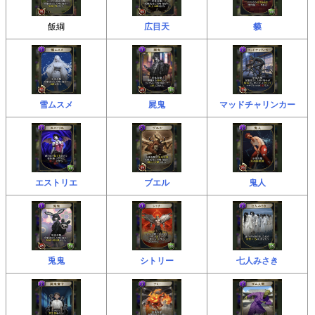
飯綱
広目天
貘
雪ムスメ
屍鬼
マッドチャリンカー
エストリエ
ブエル
鬼人
兎鬼
シトリー
七人みさき