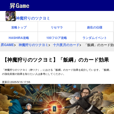
神魔狩りのツクヨミ
攻略トップ
リセマラ
創生の仕様
HASHIRA攻略
100フロア攻略
ランダムイベント
昇GAME
神魔狩りのツクヨミ
十六夜月のカード
「飯綱」のカード効
【神魔狩りのツクヨミ】「飯綱」のカード効果
「神魔狩りのツクヨミ（神ツク）」における「飯綱」のカード効果を紹介しています。「飯綱」
の強化前後の効果を知りたい人は参考にしてください。
更新日:2025/5/15 17:55