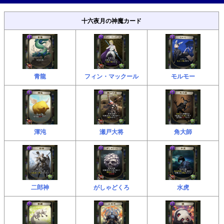
十六夜月の神魔カード
青龍
フィン・マックール
モルモー
渾沌
瀬戸大将
角大師
二郎神
がしゃどくろ
水虎