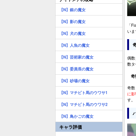
【N】銀の魔女
【N】影の魔女
「F
いま
【N】犬の魔女
【N】人魚の魔女
【N】芸術家の魔女
偶数
数タ
【N】委員長の魔女
奇
【N】砂場の魔女
奇数
【N】マチビト馬のウワサ1
に影
す。
【N】マチビト馬のウワサ2
【N】鳥かごの魔女
キャラ評価