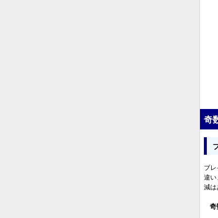
奇
ブレ
違い
減は
奇