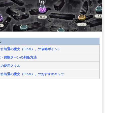
次
台装置の魔女（Final）」の攻略ポイント
数・偶数ターンの判断方法
スの使用スキル
台装置の魔女（Final）」のおすすめキャラ