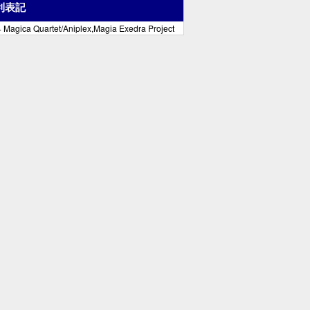
利表記
 Magica Quartet/Aniplex,Magia Exedra Project