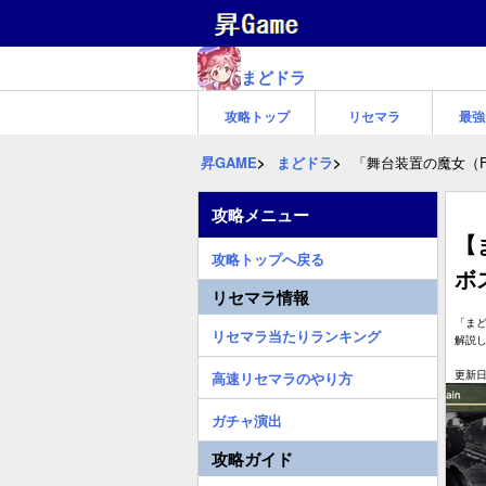
まどドラ
攻略トップ
リセマラ
最強
昇GAME
まどドラ
「舞台装置の魔女（F
攻略メニュー
【
攻略トップへ戻る
ボ
リセマラ情報
「まど
リセマラ当たりランキング
解説し
更新日:
高速リセマラのやり方
ガチャ演出
攻略ガイド