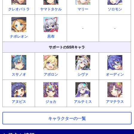
クレオパトラ
ヤマトタケル
マリー
ソロモン
-
-
ナポレオン
呂布
サポートのSSRキャラ
スサノオ
アポロン
シヴァ
オーディン
アヌビス
ジョカ
アルテミス
アマテラス
キャラクターの一覧