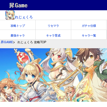
れじぇくろ
攻略トップ
リセマラ
ガチャ仕様
最強キャラ
キャラ育成
キャラ一覧
昇GAME
れじぇくろ 攻略TOP