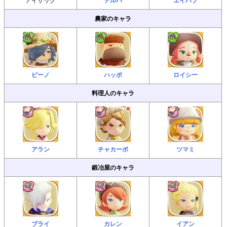
テルハ
エイハブ
農家のキャラ
ピーノ
ハッポ
ロイシー
料理人のキャラ
アラン
チャカーボ
ツマミ
鍛冶屋のキャラ
ブライ
カレン
イアン