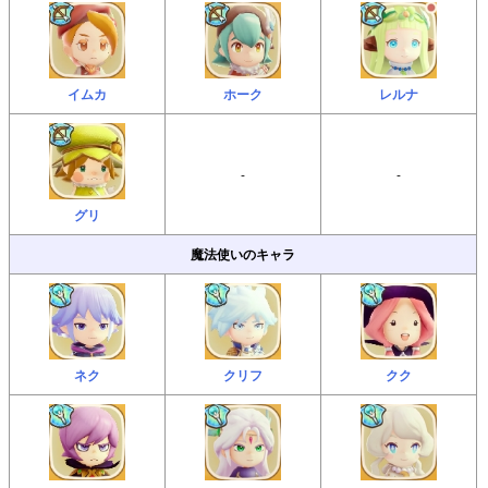
イムカ
ホーク
レルナ
-
-
グリ
魔法使いのキャラ
ネク
クリフ
クク