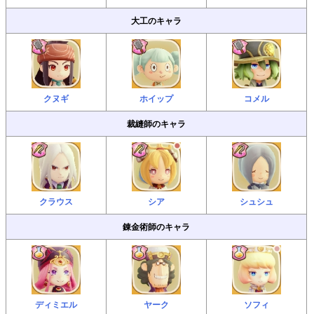
大工のキャラ
クヌギ
ホイップ
コメル
裁縫師のキャラ
クラウス
シア
シュシュ
錬金術師のキャラ
ディミエル
ヤーク
ソフィ