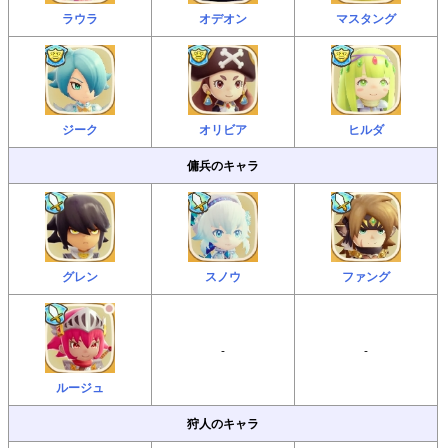
ラウラ
オデオン
マスタング
ジーク
オリビア
ヒルダ
傭兵のキャラ
グレン
スノウ
ファング
-
-
ルージュ
狩人のキャラ