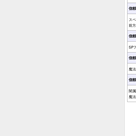
信頼
スペ
前方
信頼
SP
信頼
魔法
信頼
闇属
魔法