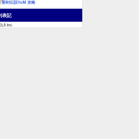
聖剣伝説VoM 攻略
利表記
L5 Inc.