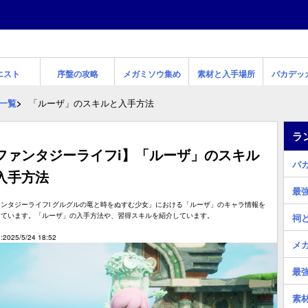
エスト
序盤の攻略
メガミソウ集め
素材と入手場所
バカデッ
一覧
「ルーザ」のスキルと入手方法
ラ
ファンタジーライフi】「ルーザ」のスキル
バ
入手方法
最
ンタジーライフi グルグルの竜と時をぬすむ少女」における「ルーザ」のキャラ情報を
しています。「ルーザ」の入手方法や、習得スキルを紹介しています。
祠
2025/5/24 18:52
メ
最
素