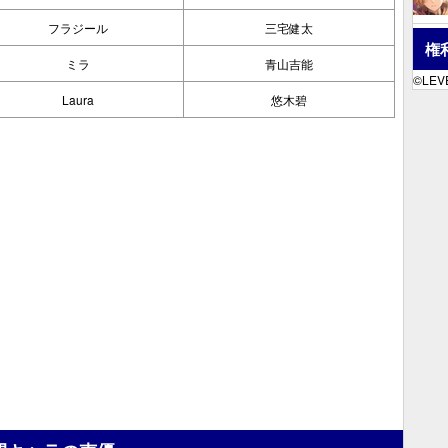
フラジール
三宅健太
権
ミラ
青山吉能
©LEVE
Laura
悠木碧