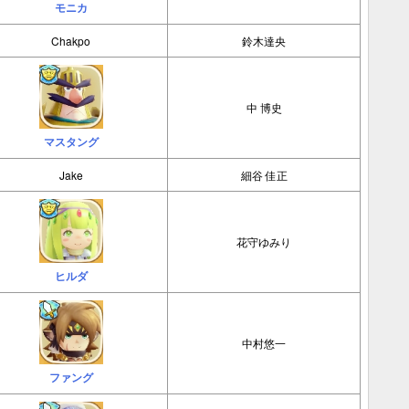
モニカ
Chakpo
鈴木達央
中 博史
マスタング
Jake
細谷 佳正
花守ゆみり
ヒルダ
中村悠一
ファング