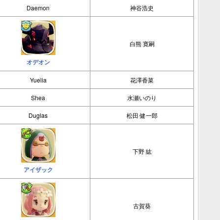
Daemon
神谷浩史
白熊 寛嗣
オデオン
Yuelia
花澤香菜
Shea
水瀬いのり
Duglas
松田 健一郎
下野 紘
アイザック
古賀葵