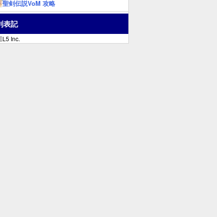
聖剣伝説VoM 攻略
利表記
L5 Inc.