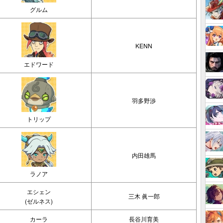
グルム
KENN
エドワード
羽多野渉
トリップ
内田雄馬
ラノア
エシェン
三木 眞一郎
(ゼルネス)
カーラ
長谷川育美