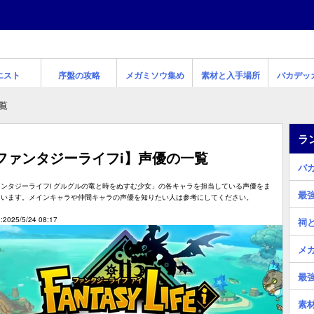
エスト
序盤の攻略
メガミソウ集め
素材と入手場所
バカデッ
覧
ラ
ファンタジーライフi】声優の一覧
バ
ンタジーライフi グルグルの竜と時をぬすむ少女」の各キャラを担当している声優をま
最
ています。メインキャラや仲間キャラの声優を知りたい人は参考にしてください。
2025/5/24 08:17
祠
メ
最
素