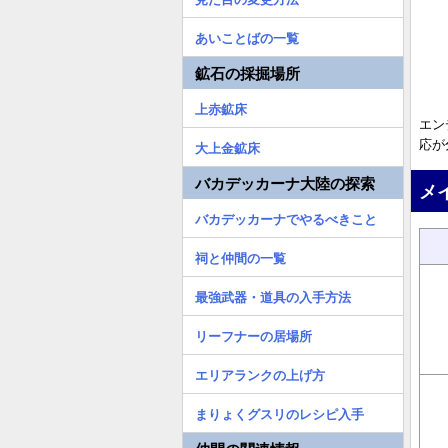
あいことばの一覧
鉱石の採掘場所
上赤鉱床
エン
応が
大上金鉱床
バカデッカーナ大陸の探索
メ
バカデッカーナでやるべきこと
祠と仲間の一覧
最強武器・道具の入手方法
リーフナーの居場所
エリアランクの上げ方
まりょくグスリのレシピ入手