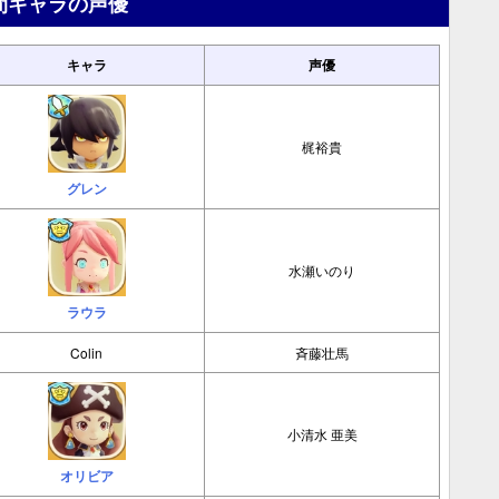
間キャラの声優
キャラ
声優
梶裕貴
グレン
水瀬いのり
ラウラ
Colin
斉藤壮馬
小清水 亜美
オリビア