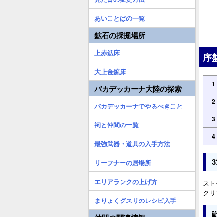
あいことばの一覧
鉱石の採掘場所
上赤鉱床
序
大上金鉱床
1
バカデッカーナ大陸の探索
2
バカデッカーナでやるべきこと
3
祠と仲間の一覧
4
最強武器・道具の入手方法
リーフナーの居場所
エリアランクの上げ方
スト
クリ
まりょくグスリのレシピ入手