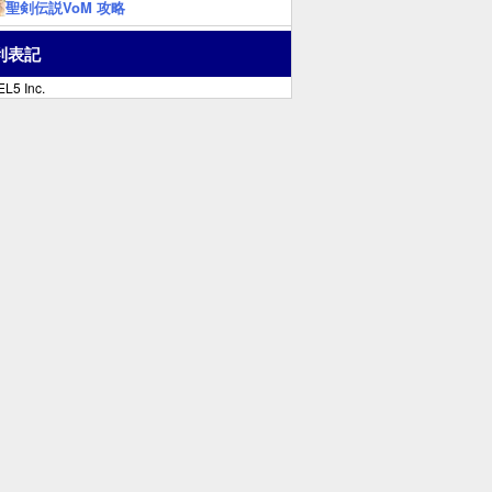
聖剣伝説VoM 攻略
利表記
L5 Inc.