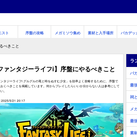
エスト
序盤の攻略
メガミソウ集め
素材と入手場所
バカデッ
るべきこと
ラ
ファンタジーライフi】序盤にやるべきこと
バ
ンタジーライフi グルグルの竜と時をぬすむ少女」を効率よく攻略するために、序盤で
最
ておくべきことを掲載しています。何からプレイしたらいいか分からない人は参考にして
さい。
祠
2025/5/21 20:17
メ
最
素