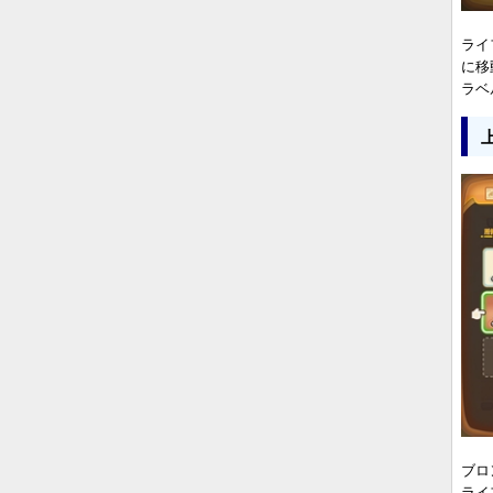
ライ
に移
ラベ
ブロ
ライ