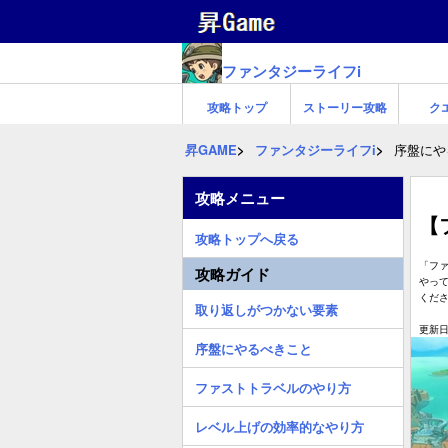
ファンタジーライフi
攻略トップ
ストーリー攻略
ク
昇GAME
ファンタジーライフi
序盤にや
攻略メニュー
【
攻略トップへ戻る
「ファ
攻略ガイド
やっ
くだ
取り返しがつかない要素
更新日:
序盤にやるべきこと
ファストトラベルのやり方
レベル上げの効率的なやり方